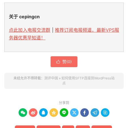
关于 cepingcn
点此加入电报交流群
|
推荐订阅电报频道，最新VPS服
务器优惠早知道！
赞(
0
)

未经允许不得转载：
测评中国
»
如何使用SFTP连接到WordPress站
点
分享到








