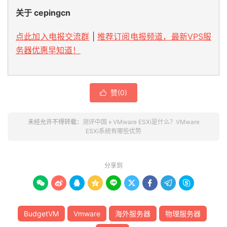
关于 cepingcn
点此加入电报交流群
|
推荐订阅电报频道，最新VPS服
务器优惠早知道！
赞(
0
)

未经允许不得转载：
测评中国
»
VMware ESXi是什么？VMware
ESXi系统有哪些优势
分享到









BudgetVM
Vmware
海外服务器
物理服务器