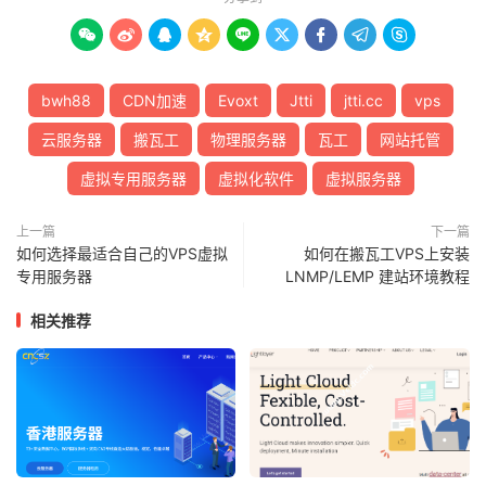









bwh88
CDN加速
Evoxt
Jtti
jtti.cc
vps
云服务器
搬瓦工
物理服务器
瓦工
网站托管
虚拟专用服务器
虚拟化软件
虚拟服务器
上一篇
下一篇
如何选择最适合自己的VPS虚拟
如何在搬瓦工VPS上安装
专用服务器
LNMP/LEMP 建站环境教程
相关推荐