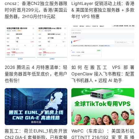
cncsz：香港CN2独立服务器限
LightLayer 促销活动上线：香港
时9折首月299元，香港/美国云
& 美国圣何塞独立服务器 + 多款
服务器，2H1G月付19元起
年付 VPS 特惠
2026 腾讯云 4 月特惠清单：轻
如何在搬瓦工 VPS 部署
量服务器首年低至底价，老用户
OpenClaw 接入飞书教程：配置
也有份！
飞书机器人 + 远程 AI 助手
搬瓦工：荷兰EUNL_1机房开放
WePC（车库云）：美国洛杉矶
CN2 GIA-E 套餐新购，已有套餐
GTT/NTT_216/192 家宽直播