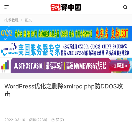


技术教程
正文

WordPress优化之删除xmlrpc.php防DDOS攻
击
2022-03-10
阅读(2239)
赞(
7
)
