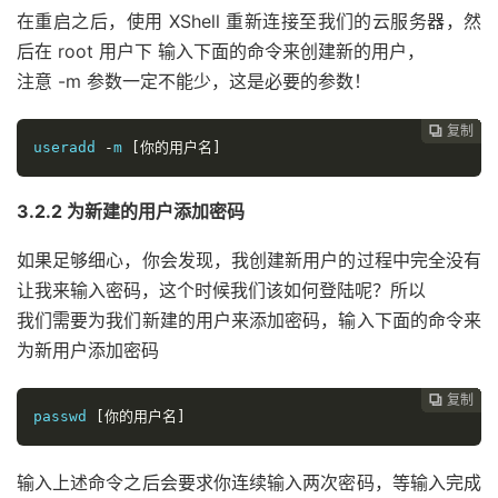
在重启之后，使用 XShell 重新连接至我们的云服务器，然
后在 root 用户下 输入下面的命令来创建新的用户，
注意 -m 参数一定不能少，这是必要的参数！
复制
复制
复制
复制
复制
复制
复制
复制
复制
复制
复制











useradd 
-
m 
[
你的用户名
]
3.2.2 为新建的用户添加密码
如果足够细心，你会发现，我创建新用户的过程中完全没有
让我来输入密码，这个时候我们该如何登陆呢？所以
我们需要为我们新建的用户来添加密码，输入下面的命令来
为新用户添加密码
复制
复制
复制
复制
复制
复制
复制
复制
复制
复制










passwd 
[
你的用户名
]
输入上述命令之后会要求你连续输入两次密码，等输入完成