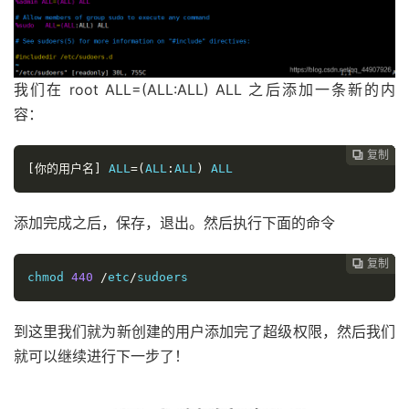
我们在 root ALL=(ALL:ALL) ALL 之后添加一条新的内
容：
复制
复制
复制
复制
复制





[
你的用户名
]
 ALL
=
(
ALL
:
ALL
)
 ALL
添加完成之后，保存，退出。然后执行下面的命令
复制
复制
复制
复制




chmod 
440
/
etc
/
sudoers
到这里我们就为新创建的用户添加完了超级权限，然后我们
就可以继续进行下一步了！