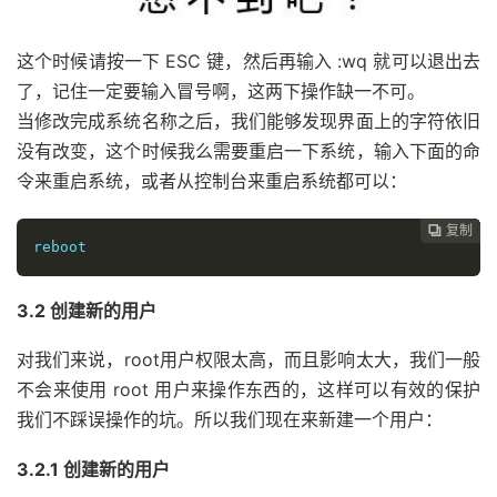
这个时候请按一下 ESC 键，然后再输入 :wq 就可以退出去
了，记住一定要输入冒号啊，这两下操作缺一不可。
当修改完成系统名称之后，我们能够发现界面上的字符依旧
没有改变，这个时候我么需要重启一下系统，输入下面的命
令来重启系统，或者从控制台来重启系统都可以：
复制
复制
复制
复制
复制
复制
复制
复制
复制
复制
复制
复制












reboot
3.2 创建新的用户
对我们来说，root用户权限太高，而且影响太大，我们一般
不会来使用 root 用户来操作东西的，这样可以有效的保护
我们不踩误操作的坑。所以我们现在来新建一个用户：
3.2.1 创建新的用户