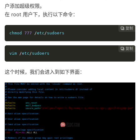
户添加超级权限。
在 root 用户下，执行以下命令：
复制
复制
复制
复制
复制
复制
复制







chmod 
777
/
etc
/
sudoers
复制
复制
复制
复制
复制
复制






vim 
/
etc
/
sudoers
这个时候，我们会进入到如下界面：