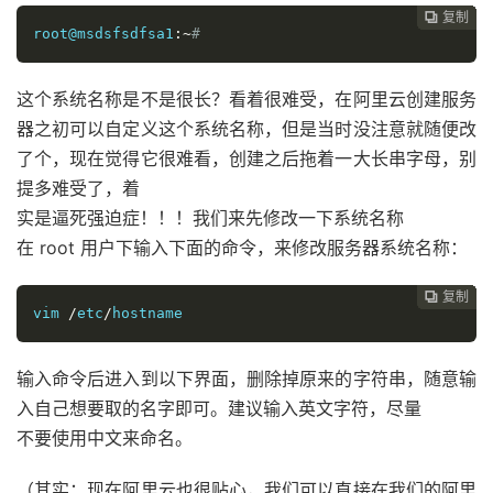
复制
复制
复制
复制
复制
复制
复制
复制
复制
复制
复制
复制
复制
复制














root@msdsfsdfsa1
:~
#
这个系统名称是不是很长？看着很难受，在阿里云创建服务
器之初可以自定义这个系统名称，但是当时没注意就随便改
了个，现在觉得它很难看，创建之后拖着一大长串字母，别
提多难受了，着
实是逼死强迫症！！！我们来先修改一下系统名称
在 root 用户下输入下面的命令，来修改服务器系统名称：
复制
复制
复制
复制
复制
复制
复制
复制
复制
复制
复制
复制
复制













vim 
/
etc
/
hostname
输入命令后进入到以下界面，删除掉原来的字符串，随意输
入自己想要取的名字即可。建议输入英文字符，尽量
不要使用中文来命名。
（其实：现在阿里云也很贴心，我们可以直接在我们的阿里