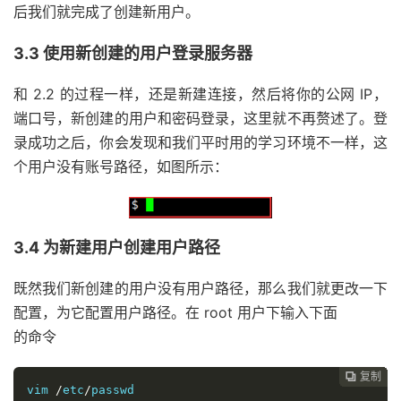
后我们就完成了创建新用户。
3.3 使用新创建的用户登录服务器
和 2.2 的过程一样，还是新建连接，然后将你的公网 IP，
端口号，新创建的用户和密码登录，这里就不再赘述了。登
录成功之后，你会发现和我们平时用的学习环境不一样，这
个用户没有账号路径，如图所示：
3.4 为新建用户创建用户路径
既然我们新创建的用户没有用户路径，那么我们就更改一下
配置，为它配置用户路径。在 root 用户下输入下面
的命令
复制
复制
复制
复制
复制
复制
复制
复制
复制









vim 
/
etc
/
passwd