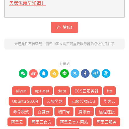
务器优惠早知道！
赞(
8
)

未经允许不得转载：
测评中国
»
购买阿里云服务器后必做的几件事
分享到









aliyun
apt-get
date
ECS云服务器
ftp
Ubuntu 20.04
云服务器
云服务器ECS
华为云
命令模式
百度云
端口号
腾讯云
远程连接
阿里云
阿里云官方
阿里云官方网站
阿里云服务