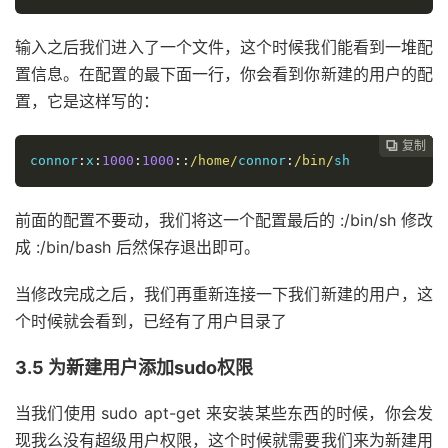
输入之后我们进入了一个文件，这个时候我们能看到一堆配
置信息。在配置的最下面一行，你会看到你新建的用户的配
置，它是这样写的：
复制
复制
复制
复制
复制
复制
复制
复制








connor
:
x
:
1000
:
1000
::
/
home
/
connor
:
/
bin
/
sh
前面的配置不要动，我们将这一个配置最后的 :/bin/sh 修改
成 :/bin/bash 后然保存退出即可。
当修改完成之后，我们再重新连接一下我们新建的用户，这
个时候就会看到，已经有了用户目录了
3.5 为新建用户添加sudo权限
当我们使用 sudo apt-get 来安装某些东西的时候，你会发
现我么没有超级用户权限，这个时候就需要我们来为新建用