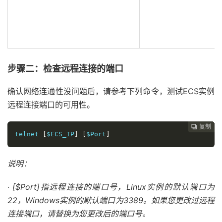
步骤二：检查远程连接的端口
确认网络连通性没问题后，请参考下列命令，测试ECS实例
远程连接端口的可用性。
复制
复制
复制



telnet 
[
$ECS_IP
]
[
$Port
]
说明
：
·
[$Port]指远程连接的端口号，Linux实例的默认端口为
22，Windows实例的默认端口为3389。如果您更改过远程
连接端口，请替换为您更改后的端口号。