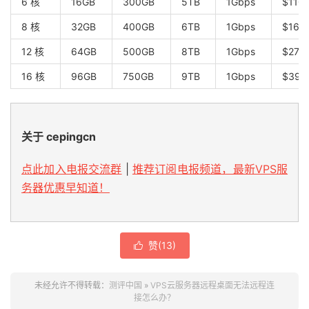
6 核
16GB
300GB
5TB
1Gbps
$110
8 核
32GB
400GB
6TB
1Gbps
$168
12 核
64GB
500GB
8TB
1Gbps
$274
16 核
96GB
750GB
9TB
1Gbps
$395
关于 cepingcn
点此加入电报交流群
|
推荐订阅电报频道，最新VPS服
务器优惠早知道！
赞(
13
)

未经允许不得转载：
测评中国
»
VPS云服务器远程桌面无法远程连
接怎么办？