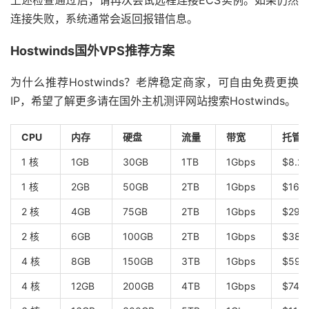
上述检查通过后，请再次尝试远程连接ECS实例。如果仍然
连接失败，系统通常会返回报错信息。
Hostwinds国外VPS推荐方案
为什么推荐Hostwinds？老牌稳定商家，可自由免费更换
IP，希望了解更多请在国外主机测评网站搜索Hostwinds。
CPU
内存
硬盘
流量
带宽
托管型
1 核
1GB
30GB
1TB
1Gbps
$8.2
1 核
2GB
50GB
2TB
1Gbps
$16.
2 核
4GB
75GB
2TB
1Gbps
$29.
2 核
6GB
100GB
2TB
1Gbps
$38.
4 核
8GB
150GB
3TB
1Gbps
$59.
4 核
12GB
200GB
4TB
1Gbps
$74.