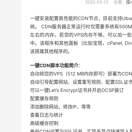
2022-03-12
分类：
技
一键安装配置高性能的CDN节点，目前支持Ubuntu 20.04 
统。 CDN服务器正常运行时仅需要系统有500
左右的内存。若您的VPS内存不够，可以加一些
中。该程序和其他面板（比如宝塔，cPanel, D
该搭建其他程序的。
一键CDN脚本功能简介
：
自动将您的VPS（512 MB内存即可）部署为CD
自动引导配置网站、设置重写规则、配置SSL证
可以一键Let’s Encrypt证书并开启OCSP装订
配置缓存规则
添加删除网站、修改IP、等等
查看日志与统计
高级缓存控制
备份CDN设置与SSL证书，实现多节点快速导入