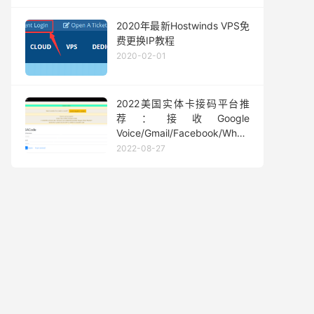
2020年最新Hostwinds VPS免
费更换IP教程
2020-02-01
2022美国实体卡接码平台推
/OneClickCDN_zh-CN.sh && sudo bash OneClickCDN_zh-CN.sh
荐：接收Google
Voice/Gmail/Facebook/Whatsapp
等短信验证码
2022-08-27