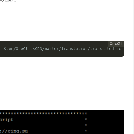
复制
复制
复制



r-Kuun/OneClickCDN/master/translation/translated_scripts