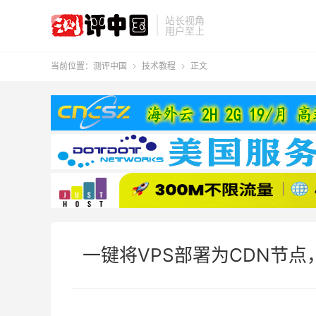
站长视角
用户至上
当前位置：
测评中国
技术教程
正文


一键将VPS部署为CDN节点