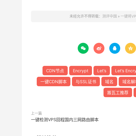
未经允许不得转载：
测评中国
»
一键将V




CDN节点
Encrypt
Let’s
Let’s Encr
一键CDN脚本
与SSL证书
域名
域名解
搬瓦工推荐
上一篇
一键检测VPS回程国内三网路由脚本