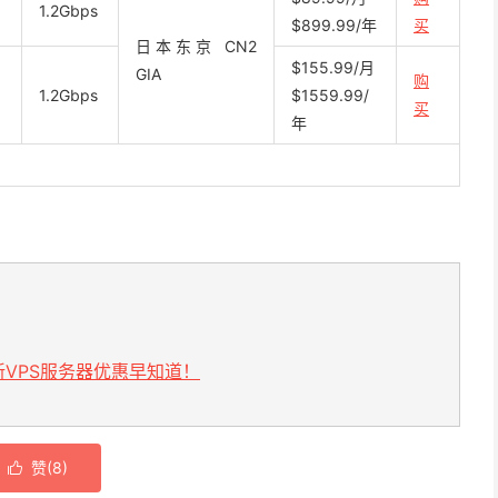
1.2Gbps
$899.99/年
买
日本东京 CN2
$155.99/月
GIA
购
1.2Gbps
$1559.99/
买
年
VPS服务器优惠早知道！
赞(
8
)
