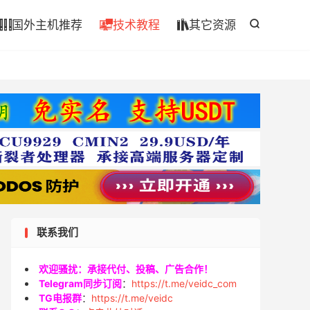

国外主机推荐
技术教程
其它资源




联系我们
欢迎骚扰：承接代付、投稿、广告合作！
Telegram同步订阅
：
https://t.me/veidc_com
TG电报群
：
https://t.me/veidc