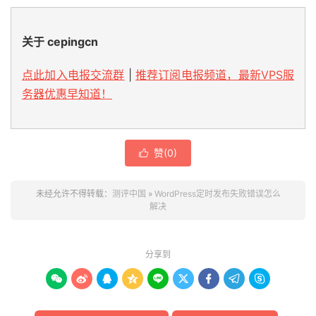
关于 cepingcn
点此加入电报交流群
|
推荐订阅电报频道，最新VPS服
务器优惠早知道！
赞(
0
)

未经允许不得转载：
测评中国
»
WordPress定时发布失败错误怎么
解决
分享到








