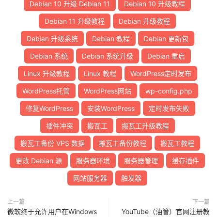
Debian 10 升级 Debian 11
Debian 10 升级教程
Debian 11 升级教程
Debian 升级教程
Debian 升级系统
Debian 教程
Debian 更新包
Debian 系统
Debian 系统升级
Debian 重启
Linux 升级教程
Linux 教程
WordPress定时发布
WordPress托管
WordPress网站
wp-config.php
修复WordPress
安装WordPress
定时发布失败
插件冲突
搬瓦工
搬瓦工升级教程
搬瓦工备份 VPS 数据
搬瓦工备份教程
搬瓦工教程
更改 Debian 源
服务器环境
服务器管理
缓存插件
网站服务器
触发器
上一篇
下一篇
微软终于允许用户在Windows
YouTube（油管）官网注册教