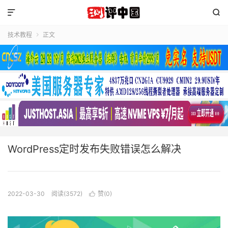


技术教程
正文

WordPress定时发布失败错误怎么解决
2022-03-30
阅读(3572)
赞(
0
)
