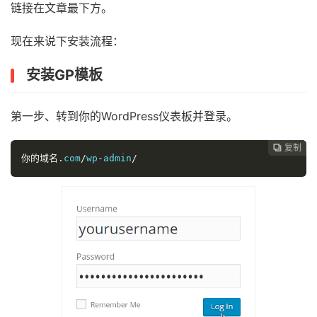
链接在文章最下方。
现在来说下安装流程：
安装GP模板
第一步、转到你的WordPress仪表板并登录。
复制
复制
复制



你的域名.
com
/
wp
-
admin
/