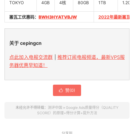
TOKYO
4GB
4核
80GB
1TB
1.2Gb
搬瓦工优惠码：
BWH3HYATVBJW
2022年最新搬瓦
关于 cepingcn
点此加入电报交流群
|
推荐订阅电报频道，最新VPS服
务器优惠早知道！
赞(
0
)

未经允许不得转载：
测评中国
»
Google Ads质量得分（QUALITY
SCORE）的原理+得分计算+提升方法
分享到