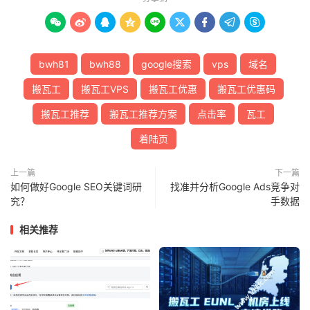









bwh81
bwh88
google搜索
vps
域名
搬瓦工
搬瓦工VPS
搬瓦工优惠
搬瓦工优惠码
搬瓦工推荐
搬瓦工推荐方案
点击率
瓦工
着陆页
上一篇
下一篇
如何做好Google SEO关键词研
找准并分析Google Ads竞争对
究？
手数据
相关推荐