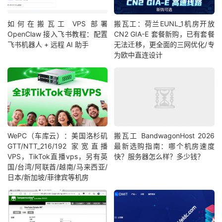
如何在搬瓦工 VPS 部署
搬瓦工：荷兰EUNL_1机房开放
OpenClaw 接入飞书教程：配置
CN2 GIA-E 套餐新购，已有套餐
飞书机器人 + 远程 AI 助手
无法迁移，更全面的三网优化/专
为欧中直连设计
WePC（车库云）：美国洛杉矶
搬瓦工 BandwagonHost 2026
GTT/NTT_216/192 家宽直播
最新选购指南：哪个机房速度
VPS，TikTok直播vps，另有英
快？服务器怎么样？多少钱？
国/台湾/阿联酋/越南/马来西亚/
日本/新加坡/菲律宾等机房