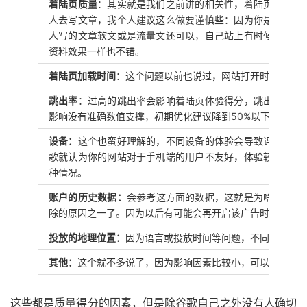
着陆页质量
：其实就是我们之前讲的相关性，着陆页与关键
人去写文章，我个人建议这么做要谨慎些：因为你是企业站
人写的文章软文或是流量文还可以，自己站上有时候没必要
资料效果一样也不错。
着陆页加载时间
：这个问题以前也说过，网站打开时间过长
跳出率
：过高的跳出率会影响着陆页体验得分，跳出率高会
影响没有准确数值支撑，初期优化建议降到50%以下。
设备：
这个也蛮好理解的，不同设备的体验会导致评分有变
歌就认为你的网站对于手机端的用户不友好，体验较差，但
种情况。
账户的
历史数据：
会参考这方面的数据，这就是为啥我以前
除的原因之一了。因为以后有可能会再开启该广告时，有一
投放的地理位置：
因为语言或投放时间等问题，不同地域的
其他：
这个就不多说了，因为影响因素比较小，可以忽略不
这些都是质量得分的因素，但是除谷歌自己之外没有人确切