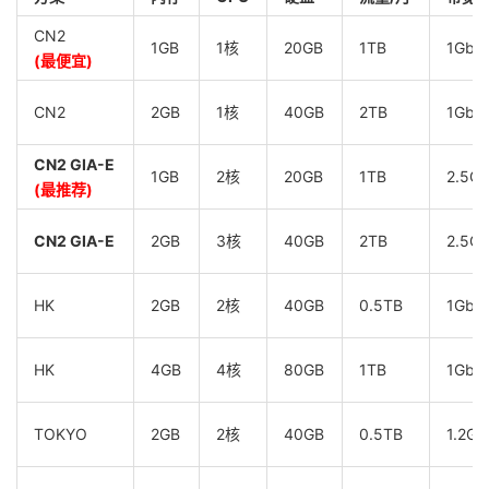
CN2
1GB
1核
20GB
1TB
1Gbp
(最便宜)
CN2
2GB
1核
40GB
2TB
1Gbp
CN2 GIA-E
1GB
2核
20GB
1TB
2.5G
(最推荐)
CN2 GIA-E
2GB
3核
40GB
2TB
2.5G
HK
2GB
2核
40GB
0.5TB
1Gbp
HK
4GB
4核
80GB
1TB
1Gbp
TOKYO
2GB
2核
40GB
0.5TB
1.2Gb