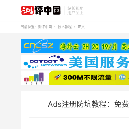
站长视角
用户至上
当前位置：
测评中国
技术教程
正文


Ads注册防坑教程：免费开