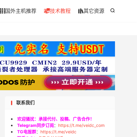

国外主机推荐
技术教程
其它资源




联系我们
欢迎骚扰：承接代付、投稿、广告合作！
Telegram同步订阅
：
https://t.me/veidc_com
TG电报群
：
https://t.me/veidc