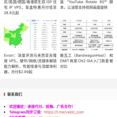
尼/英国/德国/香港原生双 ISP 住
装 “YouTube Rotate 90°” 脚
宅 IP VPS，盲盒特惠月付低至
本，让油管支持视频画面旋转
28.8元起
Evoxt：深度评测马来西亚吉隆
搬瓦工（BandwagonHost） 和
坡 VPS，硬件/网络/流媒体解锁
DMIT商家CN2 GIA入门款套餐
能力解析，性能怪兽与流媒体利
对比
器，月付$2.99起
联系我们
欢迎骚扰：承接代付、投稿、广告合作！
Telegram同步订阅
：
https://t.me/veidc_com