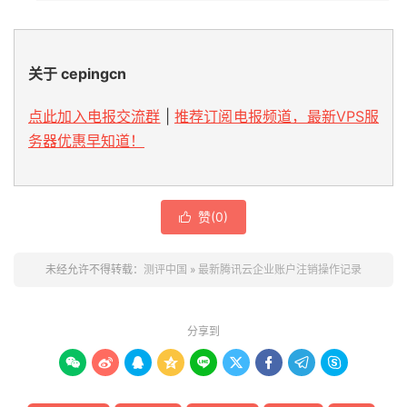
关于 cepingcn
点此加入电报交流群
|
推荐订阅电报频道，最新VPS服
务器优惠早知道！
赞(
0
)

未经允许不得转载：
测评中国
»
最新腾讯云企业账户注销操作记录
分享到








