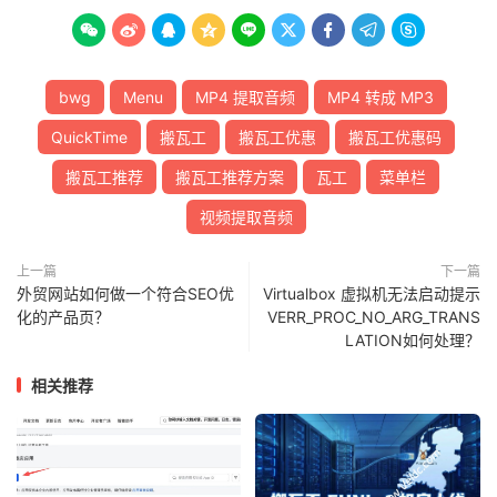









bwg
Menu
MP4 提取音频
MP4 转成 MP3
QuickTime
搬瓦工
搬瓦工优惠
搬瓦工优惠码
搬瓦工推荐
搬瓦工推荐方案
瓦工
菜单栏
视频提取音频
上一篇
下一篇
外贸网站如何做一个符合SEO优
Virtualbox 虚拟机无法启动提示
化的产品页？
VERR_PROC_NO_ARG_TRANS
LATION如何处理？
相关推荐