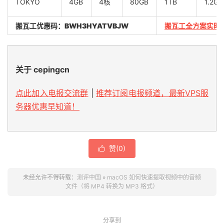
TOKYO
4GB
4核
80GB
1TB
1.2Gb
搬瓦工优惠码：
BWH3HYATVBJW
搬瓦工全方案实时
关于 cepingcn
点此加入电报交流群
|
推荐订阅电报频道，最新VPS服
务器优惠早知道！
赞(
0
)

未经允许不得转载：
测评中国
»
macOS 如何快速提取视频中的音频
文件（将 MP4 转换为 MP3 格式）
分享到