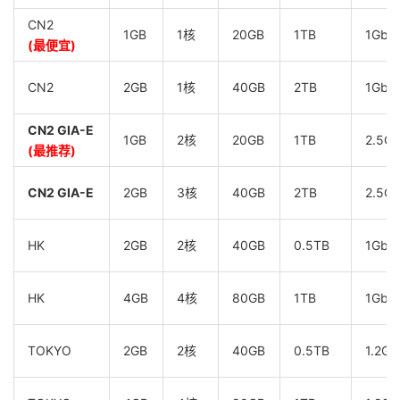
CN2
1GB
1核
20GB
1TB
1Gbp
(最便宜)
CN2
2GB
1核
40GB
2TB
1Gbp
CN2 GIA-E
1GB
2核
20GB
1TB
2.5G
(最推荐)
CN2 GIA-E
2GB
3核
40GB
2TB
2.5G
HK
2GB
2核
40GB
0.5TB
1Gbp
HK
4GB
4核
80GB
1TB
1Gbp
TOKYO
2GB
2核
40GB
0.5TB
1.2Gb