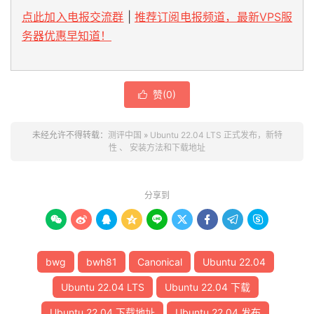
点此加入电报交流群
|
推荐订阅电报频道，最新VPS服
务器优惠早知道！
赞(
0
)

未经允许不得转载：
测评中国
»
Ubuntu 22.04 LTS 正式发布，新特
性 、 安装方法和下载地址
分享到









bwg
bwh81
Canonical
Ubuntu 22.04
Ubuntu 22.04 LTS
Ubuntu 22.04 下载
Ubuntu 22.04 下载地址
Ubuntu 22.04 发布