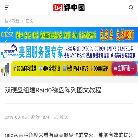


技术教程
正文

双硬盘组建Raid0磁盘阵列图文教程
2019-03-06
阅读(11874)
赞(
0
)

raid从某种角度来看有点类似显卡的交火，能够有效的提升