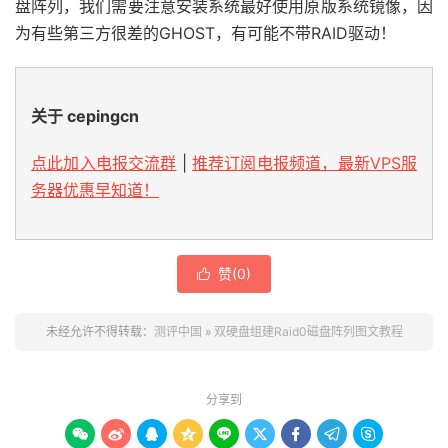
盘阵列，我们需要注意安装系统最好使用原版系统镜像，因
为有些第三方很差的GHOST，有可能不带RAID驱动！
关于 cepingcn
点此加入电报交流群
|
推荐订阅电报频道，最新VPS服
务器优惠早知道！
赞(
0
)

未经允许不得转载：
测评中国
»
双硬盘组建Raid0磁盘阵列图文教程
分享到








