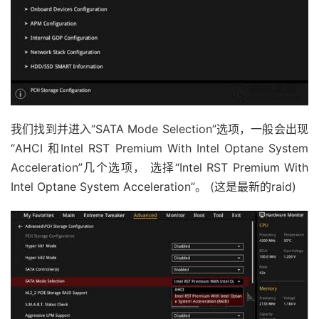
我们找到并进入“SATA Mode Selection”选项，一般会出现
“AHCI 和Intel RST Premium With Intel Optane System
Acceleration”几个选项， 选择“Intel RST Premium With
Intel Optane System Acceleration”。 (这是最新的raid)