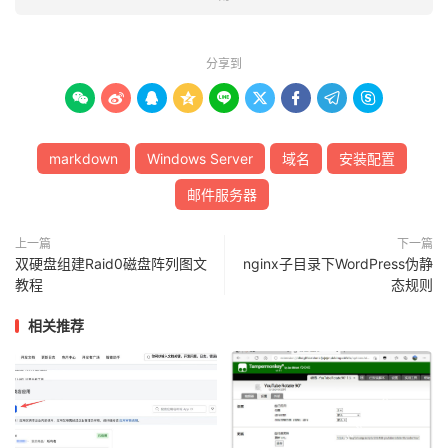
分享到









markdown
Windows Server
域名
安装配置
邮件服务器
上一篇
下一篇
双硬盘组建Raid0磁盘阵列图文
nginx子目录下WordPress伪静
教程
态规则
相关推荐