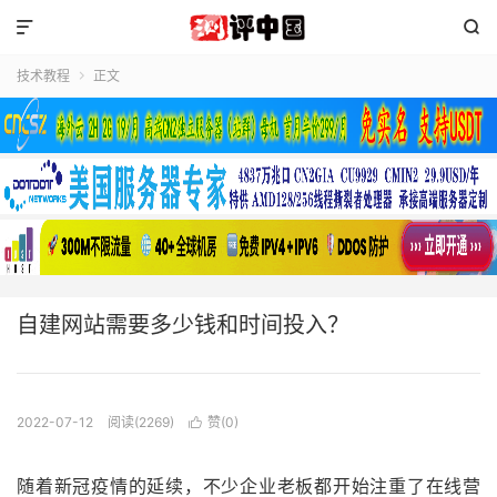


技术教程
正文

自建网站需要多少钱和时间投入？
2022-07-12
阅读(2269)
赞(
0
)

随着新冠疫情的延续，不少企业老板都开始注重了在线营