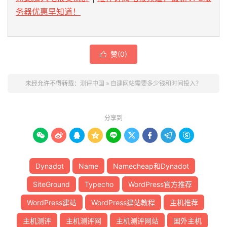
务器优惠早知道！
赞(
0
)

未经允许不得转载：
测评中国
»
自建网站需要多少钱和时间投入？
分享到









Dynadot
Name
Namecheap和Dynadot
SiteGround
Typecho
WordPress官方推荐
WordPress建站
WordPress建站教程
主机推荐
主机测评
主机测评网
主机测评网站
国外主机