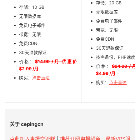
存储：20 GB
存储：10 GB
无限数据库
无限数据库
免费电子邮件
免费电子邮件
带宽：无限
带宽：无限
免费CDN
免费CDN
30天退款保证
30天退款保证
按需备份，PHP速度提
价格：
$14.99 /月
优惠价
价格：
$24.99 /月
$2.99 /月
$4.99 /月
购买：
点击直达
购买：
点击直达
关于 cepingcn
点此加入电报交流群
|
推荐订阅电报频道，最新VPS服