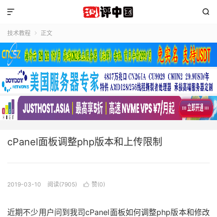


技术教程
正文

cPanel面板调整php版本和上传限制
2019-03-10
阅读(7905)
赞(
0
)

近期不少用户问到我司cPanel面板如何调整php版本和修改