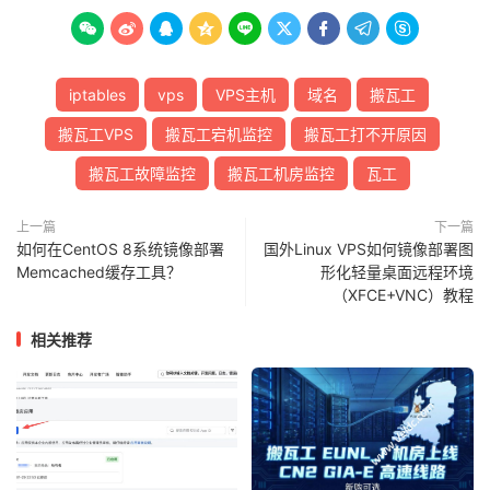









iptables
vps
VPS主机
域名
搬瓦工
搬瓦工VPS
搬瓦工宕机监控
搬瓦工打不开原因
搬瓦工故障监控
搬瓦工机房监控
瓦工
上一篇
下一篇
如何在CentOS 8系统镜像部署
国外Linux VPS如何镜像部署图
Memcached缓存工具？
形化轻量桌面远程环境
（XFCE+VNC）教程
相关推荐