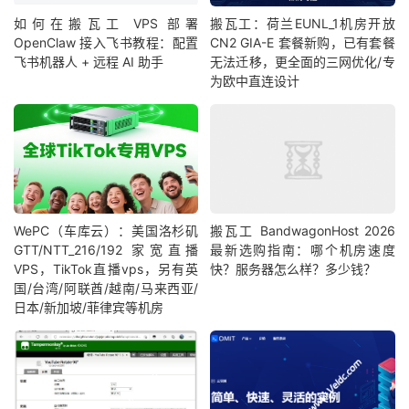
如何在搬瓦工 VPS 部署
搬瓦工：荷兰EUNL_1机房开放
OpenClaw 接入飞书教程：配置
CN2 GIA-E 套餐新购，已有套餐
飞书机器人 + 远程 AI 助手
无法迁移，更全面的三网优化/专
为欧中直连设计
WePC（车库云）：美国洛杉矶
搬瓦工 BandwagonHost 2026
GTT/NTT_216/192 家宽直播
最新选购指南：哪个机房速度
VPS，TikTok直播vps，另有英
快？服务器怎么样？多少钱？
国/台湾/阿联酋/越南/马来西亚/
日本/新加坡/菲律宾等机房