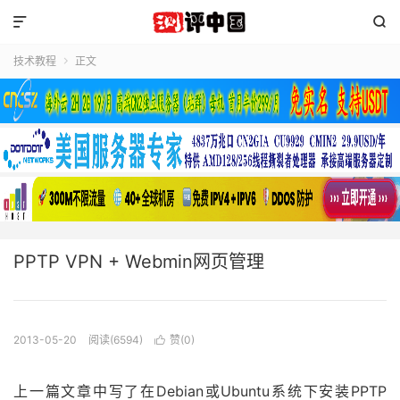


技术教程
正文

PPTP VPN + Webmin网页管理
2013-05-20
阅读(6594)
赞(
0
)

上一篇文章中写了在Debian或Ubuntu系统下安装PPTP