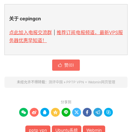
关于 cepingcn
点此加入电报交流群
|
推荐订阅电报频道，最新VPS服
务器优惠早知道！
赞(
0
)

未经允许不得转载：
测评中国
»
PPTP VPN + Webmin网页管理
分享到









pptp vpn
Ubuntu系统
Webmin