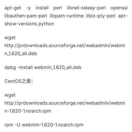
apt-get -y install perl libnet-ssleay-perl openssl
libauthen-pam-perl libpam-runtime libio-pty-perl apt-
show-versions python
wget
http://prdownloads.sourceforge.net/webadmin/webmi
n_1.620_all.deb
dpkg –install webmin_1.620_all.deb
CentOS之类：
wget
http://prdownloads.sourceforge.net/webadmin/webmi
n-1.620-1.noarch.rpm
rpm -U webmin-1.620-1.noarch.rpm