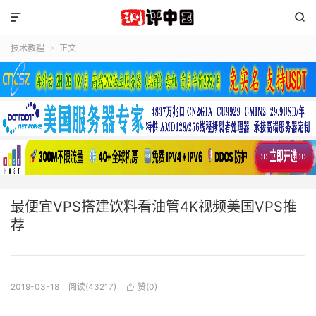


技术教程
正文

最便宜VPS搭建饮料看油管4K视频美国VPS推
荐
2019-03-18
阅读(43217)
赞(
0
)
