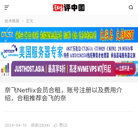


技术教程
正文

奈飞Netflix会员合租，账号注册以及费用介
绍，合租推荐会飞的奈
2024-04-10
阅读(2934)
赞(
2
)
