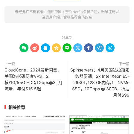
未经允许不得转载：
测评中国
»
奈飞Netflix会员合租，账号注册以
及费用介绍，合租推荐会飞的奈
分享到









上一篇
下一篇
CloudCone：2024最新闪售，
Spinservers：4月美国达拉斯服
美国洛杉矶便宜VPS，2
务器促销，2x Intel Xeon E5-
核/1G/55G HDD/1Gbps@3T月
2630L/128 GB内存/1T NVMe
流量，年付$15.5起
SSD，10Gbps @ 30TB，折后
月付$99
相关推荐