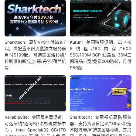
Sharktech：高防VPS年付$29.7
Kurun：美国独服促销，E3 4核
起，高配置不限流量独立服务器
8线程/16G内存/160G
月付$199起，可选美国洛杉矶/
SSD/100M BGP 线路或 30M三
拉斯维加斯/芝加哥/丹佛/荷兰机
网精品带宽/免费20G防御，月付
房
$50起
ReliableSite：美国服务器促销，
Sharktech：专用裸机高防服务
可选纽约/迈阿密/洛杉矶数据中
器，支持资源自定义/1Gbps带宽
心，Intel Special/32 GB/1TB
不限流量/可选美国洛杉矶、芝加