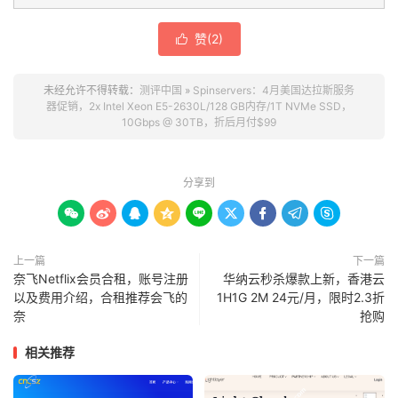
赞(
2
)

未经允许不得转载：
测评中国
»
Spinservers：4月美国达拉斯服务
器促销，2x Intel Xeon E5-2630L/128 GB内存/1T NVMe SSD，
10Gbps @ 30TB，折后月付$99
分享到









上一篇
下一篇
奈飞Netflix会员合租，账号注册
华纳云秒杀爆款上新，香港云
以及费用介绍，合租推荐会飞的
1H1G 2M 24元/月，限时2.3折
奈
抢购
相关推荐