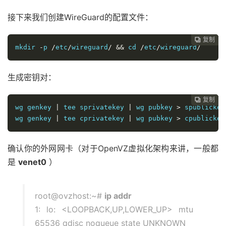
接下来我们创建WireGuard的配置文件：
复制
复制
复制
复制
复制
复制
复制
复制
复制
复制
复制
复制












mkdir
-
p 
/
etc
/
wireguard
/
&&
 cd 
/
etc
/
wireguard
/
生成密钥对：
复制
复制
复制
复制
复制
复制
复制
复制
复制
复制
复制











wg genkey 
|
 tee sprivatekey 
|
 wg pubkey 
>
 spublickey

wg genkey 
|
 tee cprivatekey 
|
 wg pubkey 
>
 cpublickey
确认你的外网网卡（对于OpenVZ虚拟化架构来讲，一般都
是
venet0
）
root@ovzhost:~#
ip addr
1: lo: <LOOPBACK,UP,LOWER_UP> mtu
65536 qdisc noqueue state UNKNOWN