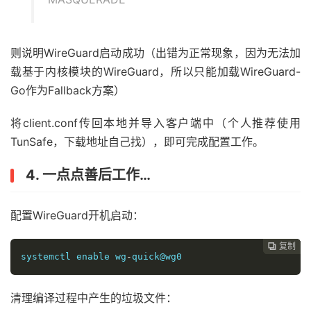
则说明WireGuard启动成功（出错为正常现象，因为无法加
载基于内核模块的WireGuard，所以只能加载WireGuard-
Go作为Fallback方案）
将client.conf传回本地并导入客户端中（个人推荐使用
TunSafe，下载地址自己找），即可完成配置工作。
4. 一点点善后工作…
配置WireGuard开机启动：
复制
复制
复制
复制




systemctl
 enable wg
-
quick
@wg0
清理编译过程中产生的垃圾文件：