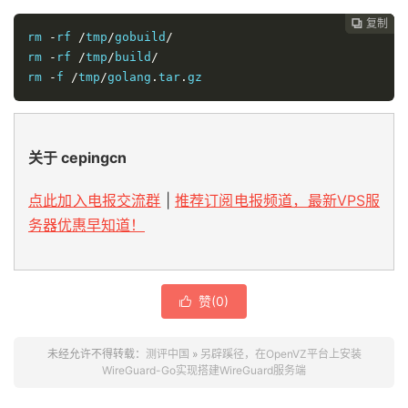
复制
复制
复制



rm
-
rf 
/
tmp
/
gobuild
/
rm 
-
rf 
/
tmp
/
build
/
rm 
-
f 
/
tmp
/
golang
.
tar
.
gz
关于 cepingcn
点此加入电报交流群
|
推荐订阅电报频道，最新VPS服
务器优惠早知道！
赞(
0
)

未经允许不得转载：
测评中国
»
另辟蹊径，在OpenVZ平台上安装
WireGuard-Go实现搭建WireGuard服务端