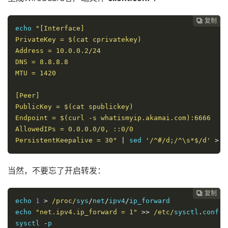
复制
复制
复制
复制
复制
复制
复制







echo
"[Interface]

PrivateKey = 
$(cat cprivatekey)
Address = 10.0.0.2/24

DNS = 8.8.8.8

MTU = 1420

[Peer]

PublicKey = 
$(cat spublickey)
Endpoint = 
$(curl -s whatismyip.akamai.com)
:6666

AllowedIPs = 0.0.0.0/0, ::0/0

PersistentKeepalive = 30"
|
 sed 
'/^#/d;/^\s*$/d'
>
 c
当然，不要忘了开启转发：
复制
复制
复制
复制
复制
复制






echo 
1
>
/proc/
sys
/
net
/
ipv
4
/
ip_forward

echo 
"net.ipv4.ip_forward = 1"
>>
/etc/
sysctl
.
conf

sysctl 
-
p