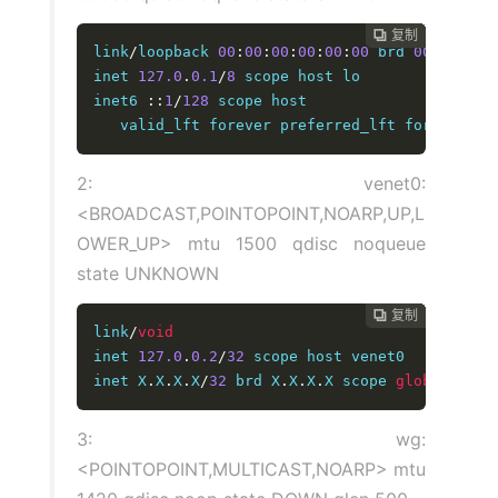
复制
复制
复制
复制
复制
复制
复制
复制
复制
复制










link
/
loopback 
00
:
00
:
00
:
00
:
00
:
00
 brd 
00
:
00
:
00
:
inet 
127.0
.
0
.
1
/
8
 scope host lo

inet6 
::
1
/
128
 scope host 

   valid_lft forever preferred_lft forever
2: venet0:
<BROADCAST,POINTOPOINT,NOARP,UP,L
OWER_UP> mtu 1500 qdisc noqueue
state UNKNOWN
复制
复制
复制
复制
复制
复制
复制
复制
复制









link
/
void
inet 
127.0
.
0
.2
/
32
 scope host venet0

inet X
.
X
.
X
.
X
/
32
 brd X
.
X
.
X
.
X scope 
global
 vene
3: wg:
<POINTOPOINT,MULTICAST,NOARP> mtu