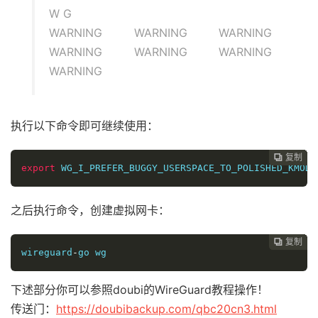
W G
WARNING WARNING WARNING
WARNING WARNING WARNING
WARNING
执行以下命令即可继续使用：
复制
复制
复制
复制
复制
复制
复制
复制
复制
复制
复制
复制
复制
复制














export
 WG_I_PREFER_BUGGY_USERSPACE_TO_POLISHED_KMOD
=
之后执行命令，创建虚拟网卡：
复制
复制
复制
复制
复制
复制
复制
复制
复制
复制
复制
复制
复制













wireguard
-
go wg
下述部分你可以参照doubi的WireGuard教程操作！
传送门：
https://doubibackup.com/qbc20cn3.html