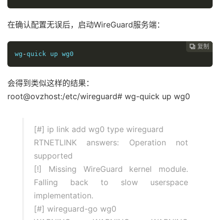
在确认配置无误后，启动WireGuard服务端：
复制
复制
复制
复制
复制





wg
-
quick up wg0
会得到类似这样的结果：
root@ovzhost:/etc/wireguard# wg-quick up wg0
[#] ip link add wg0 type wireguard
RTNETLINK answers: Operation not
supported
[!] Missing WireGuard kernel module.
Falling back to slow userspace
implementation.
[#] wireguard-go wg0