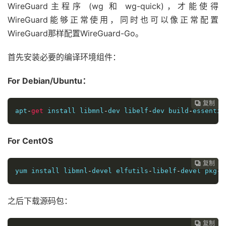
WireGuard主程序 (wg 和 wg-quick)，才能使得
WireGuard能够正常使用，同时也可以像正常配置
WireGuard那样配置WireGuard-Go。
首先安装必要的编译环境组件：
For Debian/Ubuntu：
复制
复制
复制
复制
复制
复制
复制
复制
复制
复制
复制
复制
复制
复制
复制
复制
复制
复制


















apt
-
get
install
 libmnl
-
dev libelf
-
dev 
build
-
essentia
For CentOS
复制
复制
复制
复制
复制
复制
复制
复制
复制
复制
复制
复制
复制
复制
复制
复制
复制

















yum
install
libmnl
-
devel
elfutils
-
libelf
-
devel
pkg
-
c
之后下载源码包：
复制
复制
复制
复制
复制
复制
复制
复制
复制
复制
复制
复制
复制
复制
复制
复制















