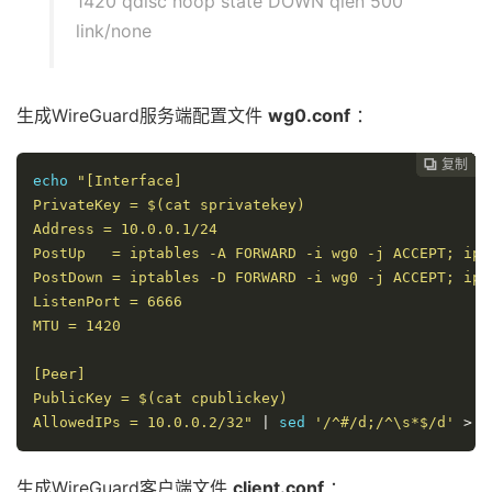
1420 qdisc noop state DOWN qlen 500
link/none
生成WireGuard服务端配置文件
wg0.conf
：
复制
复制
复制
复制
复制
复制
复制
复制








echo
"[Interface]

PrivateKey = 
$(cat sprivatekey)
Address = 10.0.0.1/24 

PostUp   = iptables -A FORWARD -i wg0 -j ACCEPT; ipt
PostDown = iptables -D FORWARD -i wg0 -j ACCEPT; ipt
ListenPort = 6666

MTU = 1420

[Peer]

PublicKey = 
$(cat cpublickey)
AllowedIPs = 10.0.0.2/32"
|
 sed 
'/^#/d;/^\s*$/d'
>
 w
生成WireGuard客户端文件
client.conf
：