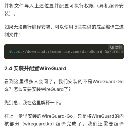
并将文件导入上述位置并配置可执行权限（异机编译安
装）。
如果无法自行编译安装，可以使用博主提供的成品编译二进
制文件：
复制
复制
复制
复制
复制
复制
复制
复制
复制
复制
复制
复制
复制
复制
复制
复制
复制
复制
复制



















https
:
//download.ilemonrain.com/WireGuard-Go/precomp
2.4 安装并配置WireGuard
看到这里很多人会问了，我们安装的不是WireGuard-Go
么？怎么又要安装WireGuard了？
先别急，我在这里解释一下。
在上一步里安装的WireGuard-Go，只是将WireGuard的内
核部分 (wireguard.ko) 编译完成了，我们还需要编译