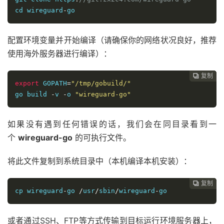
cd
 wireguard
-
go
配置环境变量并开始编译（请确保你的网络状况良好，推荐
使用海外服务器进行编译）：
复制
复制
复制
复制
复制
复制
复制
复制
复制
复制
复制
复制
复制
复制
复制
复制
复制
复制
复制
复制
复制





















export
 GOPATH
=
"/tmp/gobuild/"
go build 
-
v 
-
o 
"wireguard-go"
如果没有遇到任何错误的话，我们会在同目录看到一
个
wireguard-go
的可执行文件。
将此文件复制到系统目录中（本机编译本机安装）：
复制
复制
复制
复制
复制
复制
复制
复制
复制
复制
复制
复制
复制
复制
复制
复制
复制
复制
复制
复制




















cp
 wireguard
-
go 
/
usr
/
sbin
/
wireguard
-
go
或者通过SSH、FTP等方式传输到目标运行环境服务器上，