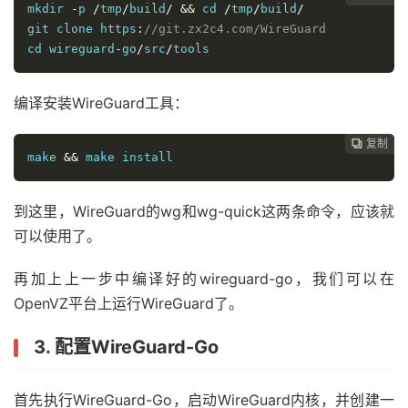
mkdir 
-
p 
/
tmp
/
build
/
&&
cd
/
tmp
/
build
/
git 
clone
 https
:
//git.zx2c4.com/WireGuard
cd
 wireguard
-
go
/
src
/
tools
编译安装WireGuard工具：
复制
复制
复制
复制
复制
复制
复制
复制
复制
复制
复制
复制
复制
复制
复制















make 
&&
 make 
install
到这里，WireGuard的wg和wg-quick这两条命令，应该就
可以使用了。
再加上上一步中编译好的wireguard-go，我们可以在
OpenVZ平台上运行WireGuard了。
3. 配置WireGuard-Go
首先执行WireGuard-Go，启动WireGuard内核，并创建一