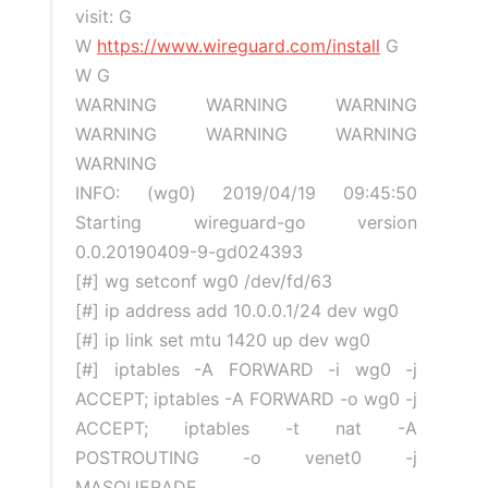
visit: G
W
https://www.wireguard.com/install
G
W G
WARNING WARNING WARNING
WARNING WARNING WARNING
WARNING
INFO: (wg0) 2019/04/19 09:45:50
Starting wireguard-go version
0.0.20190409-9-gd024393
[#] wg setconf wg0 /dev/fd/63
[#] ip address add 10.0.0.1/24 dev wg0
[#] ip link set mtu 1420 up dev wg0
[#] iptables -A FORWARD -i wg0 -j
ACCEPT; iptables -A FORWARD -o wg0 -j
ACCEPT; iptables -t nat -A
POSTROUTING -o venet0 -j
MASQUERADE