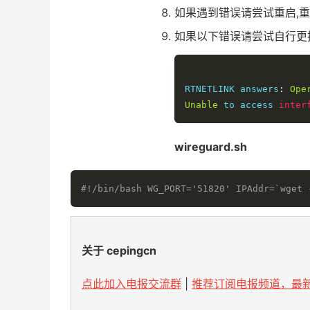
如果遇到错误请尝试重启,重
如果以下错误请尝试自行更
RTNETLINK answers
:
Ope
Unable
 to access 
inter
wireguard.sh
#!/bin/bash WG_PORT='51820' IPAddr=`wget 
关于 cepingcn
点此加入电报交流群
|
推荐订阅电报频道，最新