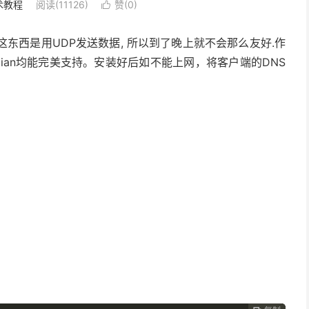
术教程
阅读(11126)
赞(
0
)

.不过这东西是用UDP发送数据, 所以到了晚上就不会那么友好.作
4 Bit和Debian均能完美支持。安装好后如不能上网，将客户端的DNS