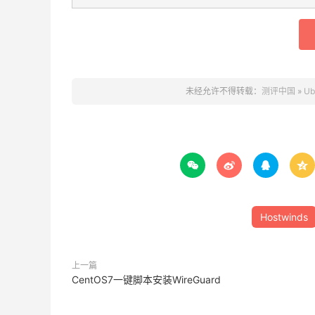
未经允许不得转载：
测评中国
»
Ub




Hostwinds
上一篇
CentOS7一键脚本安装WireGuard