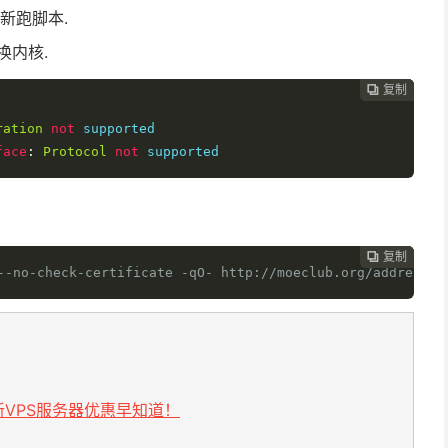
新跑脚本.
换内核.
复制
复制
复制
复制




ration
not
face
:
Protocol
not
 supported
复制
复制
复制



--no-check-certificate -qO- http://moeclub.org/address` 
VPS服务器优惠早知道！