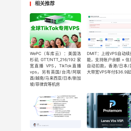
相关推荐
WePC（车库云）：美国洛
DMIT：上线VPS自动
杉矶 GTT/NTT_216/192 家
能，支持账户余额 + 信
宽直播 VPS，TikTok直播
自动扣款，香港/日本/
vps，另有英国/台湾/阿联
大带宽VPS年付$36.9起
酋/越南/马来西亚/日本/新加
坡/菲律宾等机房