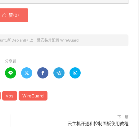
赞(
0
)

untu和Debian8+ 上一键安装并配置 WireGuard
分享到





vps
WireGuard
下一篇
云主机开通和控制面板使用教程