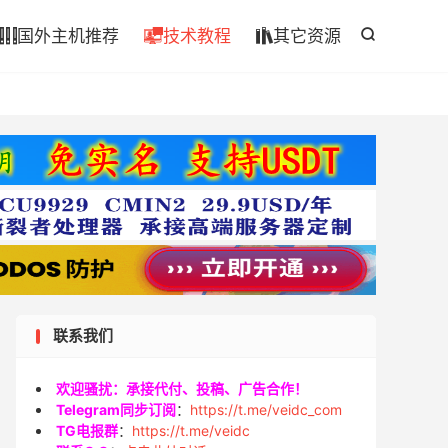

国外主机推荐
技术教程
其它资源




联系我们
欢迎骚扰：承接代付、投稿、广告合作！
Telegram同步订阅
：
https://t.me/veidc_com
TG电报群
：
https://t.me/veidc