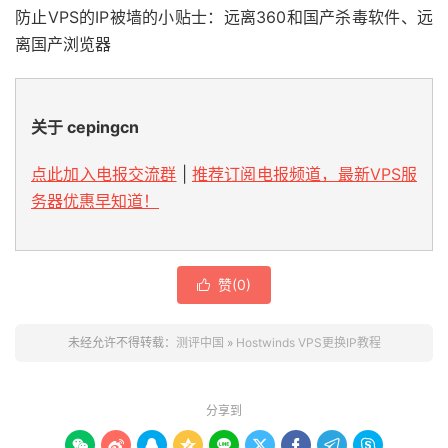
防止VPS的IP被墙的小贴士：远离360和国产杀毒软件、远
离国产浏览器
关于 cepingcn
点此加入电报交流群
|
推荐订阅电报频道，最新VPS服
务器优惠早知道！
赞(
0
)

未经允许不得转载：
测评中国
»
Hostwinds VPS更换IP教程
分享到








