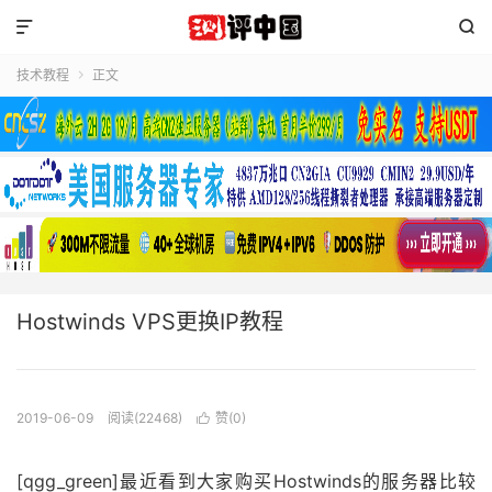


技术教程
正文

Hostwinds VPS更换IP教程
2019-06-09
阅读(22468)
赞(
0
)

[qgg_green]最近看到大家购买Hostwinds的服务器比较