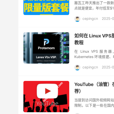
搬瓦工昨天推出了一款新的
点就是便宜，年付低至$1
是哪个，目前好像是有 FMT
cepingcn
2025-
如何在 Linux VPS
教程
在 Linux VPS 服务
Kubernetes 环境
程及配置示例，让你对 Kub
cepingcn
2025-0
YouTube（油
荐）
当提到访问国外视频网站
限制。以下是一些在国内访
的方法，它可以帮助您加