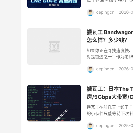
施，运营商 AS...
cepingcn
2026-0
搬瓦工 Bandwag
怎么样？多少钱？
如果你正在寻找速度快、稳定
对是首选之一！作为老牌
国内用户建站、出海、科学
cepingcn
2026-0
搬瓦工：日本The T
房/5Gbps大带宽/
搬瓦工在前几天上线了 Th
的小伙伴只能等待下次补货
NVMe SSD，硬件性能很
cepingcn
2025-0