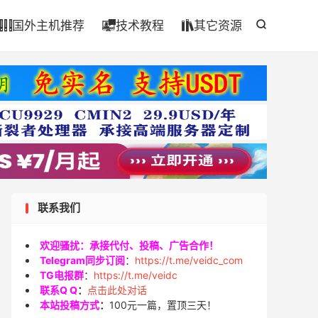

国外主机推荐
技术教程
其它资源




联系我们
欢迎骚扰：承接代付、投稿、广告合作！
Telegram同步订阅
：
https://t.me/veidc_com
TG电报群
：
https://t.me/veidc
联系Q Q
：
点击此处对话
本站投稿方式
：
100元一篇，置顶三天！