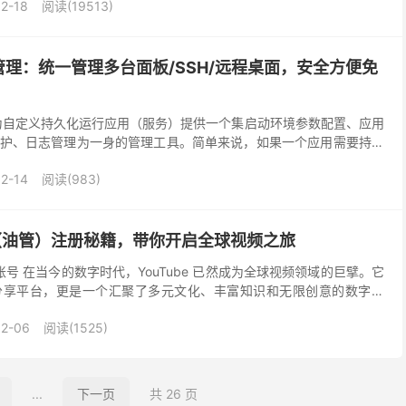
2-18
阅读(19513)
理：统一管理多台面板/SSH/远程桌面，安全方便免
为自定义持久化运行应用（服务）提供一个集启动环境参数配置、应用
护、日志管理为一身的管理工具。简单来说，如果一个应用需要持久
的监控运行管理工具。 宝塔面板多机管理以其高效便捷...
2-14
阅读(983)
be（油管）注册秘籍，带你开启全球视频之旅
e 账号 在当今的数字时代，YouTube 已然成为全球视频领域的巨擘。它
分享平台，更是一个汇聚了多元文化、丰富知识和无限创意的数字宇
 YouTube 上观看、上传和分...
02-06
阅读(1525)
...
下一页
共 26 页