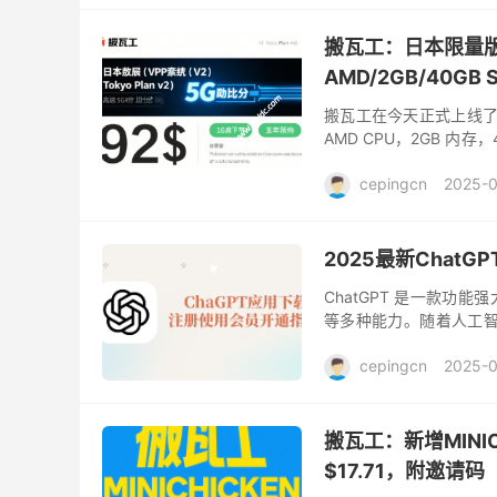
搬瓦工：日本限量版套餐 
AMD/2GB/40G
搬瓦工在今天正式上线了日本
AMD CPU，2GB 内存
京 DC39v2 ，三网直连..
cepingcn
2025-0
2025最新Cha
ChatGPT 是一款
等多种能力。随着人工智
受欢迎的 AI 工具。Cha
cepingcn
2025-
搬瓦工：新增MINI
$17.71，附邀请码