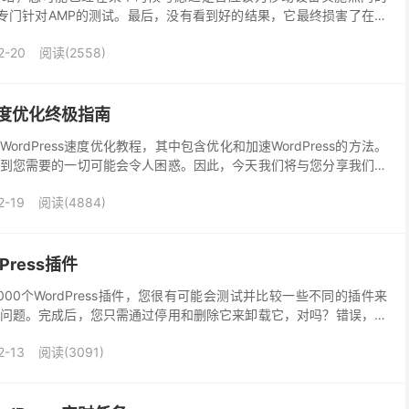
国外有专门针对AMP的测试。最后，没有看到好的结果，它最终损害了在移
，今天我们将深入探讨如何在您的博客上...
2-20
阅读(2558)
站速度优化终极指南
rdPress速度优化教程，其中包含优化和加速WordPress的方法。
到您需要的一切可能会令人困惑。因此，今天我们将与您分享我们所
涡轮增压的所有知识，超过15年的...
2-19
阅读(4884)
ress插件
000个WordPress插件，您很有可能会测试并比较一些不同的插件来
问题。完成后，您只需通过停用和删除它来卸载它，对吗？错误，这
ordPress数据库中留下表和行，随...
2-13
阅读(3091)