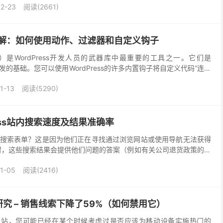
2-23
阅读(2661)
钩子详解：如何使用动作、过滤器和自定义钩子
Hook）是WordPress开发人员的武器库中最重要的工具之一。它们是
题开发的基础。您可以使用WordPress的许多内置钩子将自定义代码“连接
执行或修改某些...
1-13
阅读(5290)
ess站内搜索速度及结果准确率
搜索表单？这是因为他们正在寻找通过浏览网站或使用导航无法获得
时，这些搜索结果会提供他们问题的答案（例如有关公司退货政策的信
列表（例如与页面构建器插件相关的博客文章）。不过，无...
1-05
阅读(2416)
案例研究 – 销售线索下降了59%（如何禁用它）
ess网站，您可能已经在某个时候考虑过是否应该为移动设备实施热门的