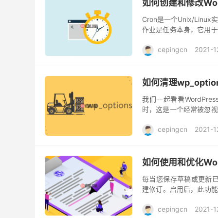
如何创建和修改Wor
Cron是一个Unix/L
作业是任务本身，它用于
务，这些任务是自动化的以节
cepingcn
2021-1
如何清理wp_opt
我们一起看看WordPres
时，这是一个经常被忽视
自动加载数据，这可能是导
cepingcn
2021-1
如何使用和优化Wor
每当您保存草稿或更新已发
建修订。启用后，此功能可
修订版本可能会占用不必要
cepingcn
2021-1