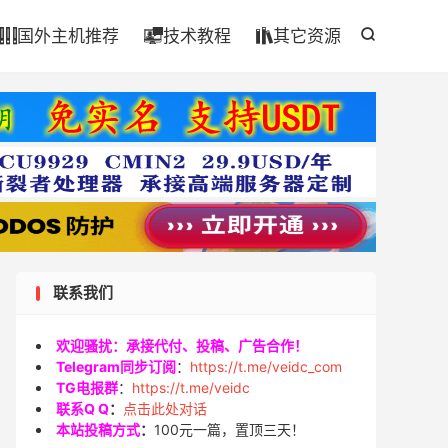

国外主机推荐
技术教程
其它资源




联系我们
欢迎骚扰：承接代付、投稿、广告合作！
Telegram同步订阅
：
https://t.me/veidc_com
TG电报群
：
https://t.me/veidc
联系Q Q
：
点击此处对话
本站投稿方式
：
100元一篇，置顶三天！