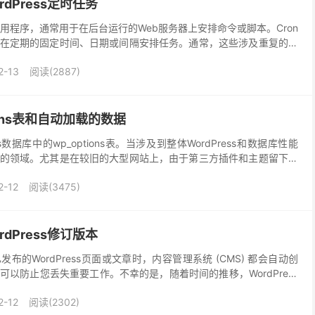
dPress定时任务
inux实用程序，通常用于在后台运行的Web服务器上安排命令或脚本。Cron
在定期的固定时间、日期或间隔安排任务。通常，这些涉及重复的任
省时间。在WordPress中...
2-13
阅读(2887)
ions表和自动加载的数据
s数据库中的wp_options表。当涉及到整体WordPress和数据库性能
的领域。尤其是在较旧的大型网站上，由于第三方插件和主题留下的
致网站查询时间变慢的罪魁祸首...
2-12
阅读(3475)
dPress修订版本
布的WordPress页面或文章时，内容管理系统 (CMS) 都会自动创
以防止您丢失重要工作。不幸的是，随着时间的推移，WordPress
的存储空间并最终降低您网站的性...
2-12
阅读(2302)