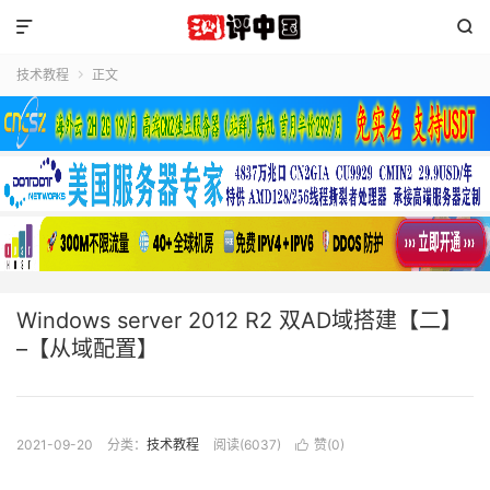


技术教程
正文

Windows server 2012 R2 双AD域搭建【二】
–【从域配置】
2021-09-20
分类：
技术教程
阅读(6037)
赞(
0
)
