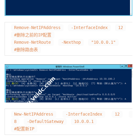
Remove-NetIPAddress
-InterfaceIndex
12
#删除之前的IP配置
Remove-NetRoute
-Nexthop
"10.0.0.1"
#删除路由表
New-NetIPAddress
-InterfaceIndex
12
-I
8
-DefaultGateway
10.0.0.1
#配置新IP