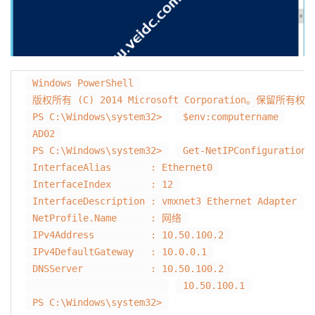
Windows PowerShell
版权所有 (C) 2014 Microsoft Corporation。保留所有权
PS C:\Windows\system32>
$env:computername
AD02
PS C:\Windows\system32>
Get-NetIPConfiguration
InterfaceAlias : Ethernet0
InterfaceIndex : 12
InterfaceDescription : vmxnet3 Ethernet Adapter
NetProfile.Name : 网络
IPv4Address : 10.50.100.2
IPv4DefaultGateway : 10.0.0.1
DNSServer : 10.50.100.2
10.50.100.1
PS C:\Windows\system32>