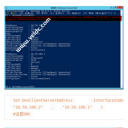
Set-DnsClientServerAddress
-InterfaceIndex
"10.50.100.2"
,
"10.50.100.1"
)
#设置DNS