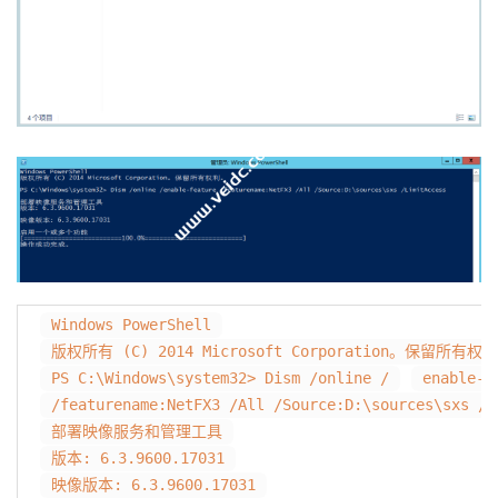
Windows PowerShell
版权所有 (C) 2014 Microsoft Corporation。保留所有权
PS C:\Windows\system32> Dism /online /
enable-f
/featurename:NetFX3 /All /Source:D:\sources\sxs /L
部署映像服务和管理工具
版本: 6.3.9600.17031
映像版本: 6.3.9600.17031