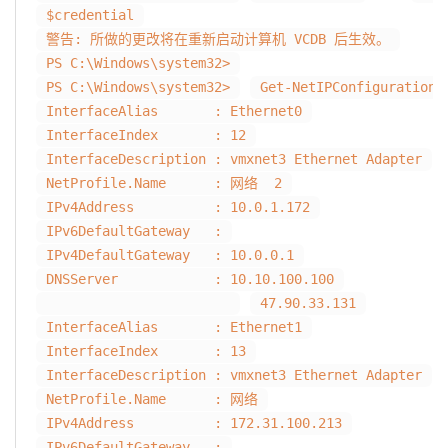
$credential
警告: 所做的更改将在重新启动计算机 VCDB 后生效。
PS C:\Windows\system32>
PS C:\Windows\system32>
Get-NetIPConfiguration
InterfaceAlias : Ethernet0
InterfaceIndex : 12
InterfaceDescription : vmxnet3 Ethernet Adapter
NetProfile.Name : 网络 2
IPv4Address : 10.0.1.172
IPv6DefaultGateway :
IPv4DefaultGateway : 10.0.0.1
DNSServer : 10.10.100.100
47.90.33.131
InterfaceAlias : Ethernet1
InterfaceIndex : 13
InterfaceDescription : vmxnet3 Ethernet Adapter
NetProfile.Name : 网络
IPv4Address : 172.31.100.213
IPv6DefaultGateway :