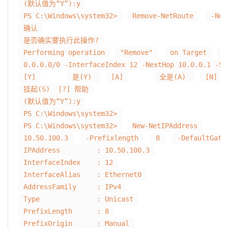
(默认值为“Y”):y
PS C:\Windows\system32>
Remove-NetRoute
-Nex
确认
是否确实要执行此操作?
Performing operation
"Remove"
on Target
"
0.0.0.0/0 -InterfaceIndex 12 -NextHop 10.0.0.1 -St
[Y]
是(Y)
[A]
全是(A)
[N]
挂起(S) [?] 帮助
(默认值为“Y”):y
PS C:\Windows\system32>
PS C:\Windows\system32>
New-NetIPAddress
10.50.100.3
-Prefixlength
8
-DefaultGate
IPAddress : 10.50.100.3
InterfaceIndex : 12
InterfaceAlias : Ethernet0
AddressFamily : IPv4
Type : Unicast
PrefixLength : 8
PrefixOrigin : Manual