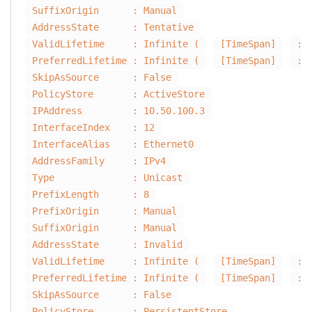
SuffixOrigin : Manual
AddressState : Tentative
ValidLifetime : Infinite (
[TimeSpan]
::
PreferredLifetime : Infinite (
[TimeSpan]
::
SkipAsSource : False
PolicyStore : ActiveStore
IPAddress : 10.50.100.3
InterfaceIndex : 12
InterfaceAlias : Ethernet0
AddressFamily : IPv4
Type : Unicast
PrefixLength : 8
PrefixOrigin : Manual
SuffixOrigin : Manual
AddressState : Invalid
ValidLifetime : Infinite (
[TimeSpan]
::
PreferredLifetime : Infinite (
[TimeSpan]
::
SkipAsSource : False
PolicyStore : PersistentStore