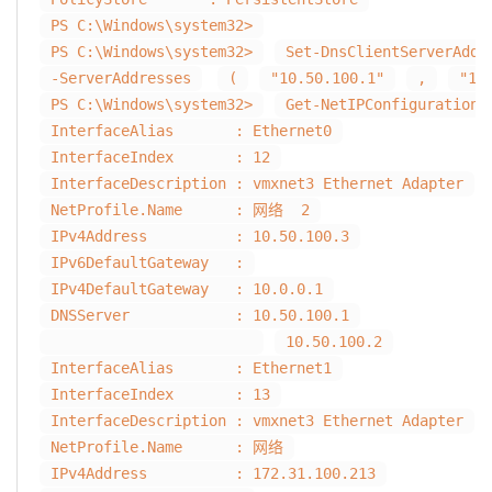
PS C:\Windows\system32>
PS C:\Windows\system32>
Set-DnsClientServerAddr
-ServerAddresses
(
"10.50.100.1"
,
"10
PS C:\Windows\system32>
Get-NetIPConfiguration
InterfaceAlias : Ethernet0
InterfaceIndex : 12
InterfaceDescription : vmxnet3 Ethernet Adapter
NetProfile.Name : 网络 2
IPv4Address : 10.50.100.3
IPv6DefaultGateway :
IPv4DefaultGateway : 10.0.0.1
DNSServer : 10.50.100.1
10.50.100.2
InterfaceAlias : Ethernet1
InterfaceIndex : 13
InterfaceDescription : vmxnet3 Ethernet Adapter
NetProfile.Name : 网络
IPv4Address : 172.31.100.213