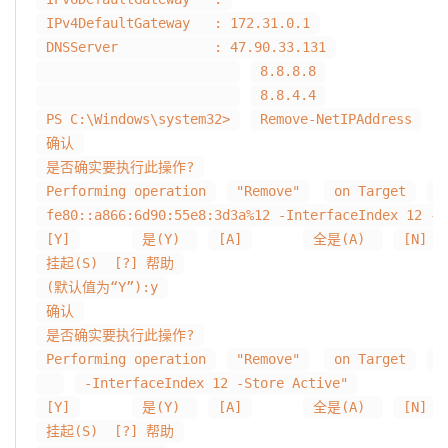
IPv4DefaultGateway : 172.31.0.1
DNSServer : 47.90.33.131
8.8.8.8
8.8.4.4
PS C:\Windows\system32>
Remove-NetIPAddress
确认
是否确实要执行此操作?
Performing operation
"Remove"
on Target
"
fe80::a866:6d90:55e8:3d3a%12 -InterfaceIndex 12 -S
[Y]
是(Y)
[A]
全是(A)
[N]
挂起(S) [?] 帮助
(默认值为“Y”):y
确认
是否确实要执行此操作?
Performing operation
"Remove"
on Target
"
-InterfaceIndex 12 -Store Active"
[Y]
是(Y)
[A]
全是(A)
[N]
挂起(S) [?] 帮助