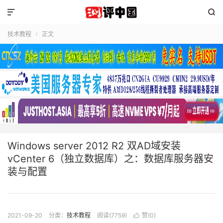


技术教程
正文

Windows server 2012 R2 双AD域安装
vCenter 6（独立数据库）之：数据库服务器安
装与配置
2021-09-20
分类：
技术教程
阅读(7759)
赞(
0
)
