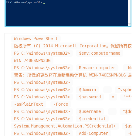
Windows PowerShell
版权所有 (C) 2014 Microsoft Corporation。保留所有权
PS C:\Windows\system32>
$env:computername
WIN-740ESNPN3UG
PS C:\Windows\system32>
Rename-computer
-New
警告: 所做的更改将在重新启动计算机 WIN-740ESNPN3UG 后
PS C:\Windows\system32>
PS C:\Windows\system32>
$domain
=
"vspher
PS C:\Windows\system32>
$password
=
"****
-asPlainText
-Force
PS C:\Windows\system32>
$username
=
"$dom
PS C:\Windows\system32>
$credential
System.Management.Automation.PSCredential(
$use
PS C:\Windows\system32>
Add-Computer
-Do