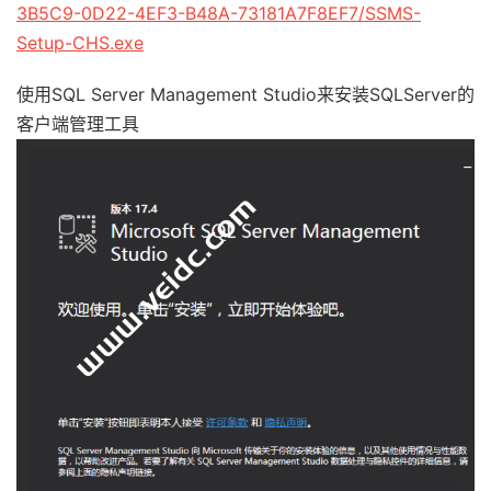
3B5C9-0D22-4EF3-B48A-73181A7F8EF7/SSMS-
Setup-CHS.exe
使用SQL Server Management Studio来安装SQLServer的
客户端管理工具