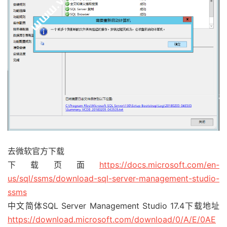
去微软官方下载
下载页面
https://docs.microsoft.com/en-
us/sql/ssms/download-sql-server-management-studio-
ssms
中文简体SQL Server Management Studio 17.4下载地址
https://download.microsoft.com/download/0/A/E/0AE