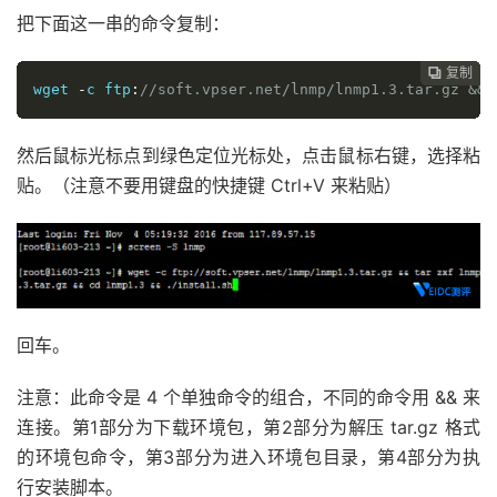
把下面这一串的命令复制：
复制
复制
复制
复制
复制
复制
复制
复制








wget 
-
c ftp
:
//soft.vpser.net/lnmp/lnmp1.3.tar.gz && 
然后鼠标光标点到绿色定位光标处，点击鼠标右键，选择粘
贴。（注意不要用键盘的快捷键 Ctrl+V 来粘贴）
回车。
注意：此命令是 4 个单独命令的组合，不同的命令用 && 来
连接。第1部分为下载环境包，第2部分为解压 tar.gz 格式
的环境包命令，第3部分为进入环境包目录，第4部分为执
行安装脚本。