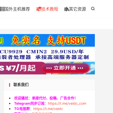

国外主机推荐
技术教程
其它资源




联系我们
欢迎骚扰：承接代付、投稿、广告合作！
Telegram同步订阅
：
https://t.me/veidc_com
TG电报群
：
https://t.me/veidc