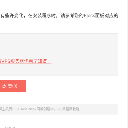
会有些许变化，在安装程序时，请参考您的Plesk面板对应的
VPS服务器优惠早知道！
赞(
0
)

主机商BlueHost Plesk面板创建MySQL数据库教程