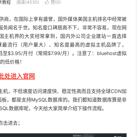
术教程
阅读(4530)
赞(
0
)

提供商，在国际上享有盛誉，国外媒体美国主机排名中经常被
服务闻名于世。知名度口碑居高不下，非常不容易，现在网
美国主机界的大奖经常拿到，国内外公司企业建站一直选择
球最流行（用户量大）、知名度最高的虚拟主机品牌了，
ng低至$3.95/月付（常规$7.99/月）。注意了：
bluehost
虚拟
样的低价格！
此处进入官网
主机
，不但速度访问速度快、稳定性高而且支持全球CDN加
两种控制面板，都是支持MySQL数据库的。我们都知道数据库算是非
创建MySQL数据库呢，今天给大家简单介绍下操作流程。
库”点击进去；