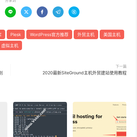
分享到





库
Plesk
WordPress官方推荐
外贸主机
美国主机
虚拟主机
下一篇
别
2020最新SiteGround主机外贸建站使用教程