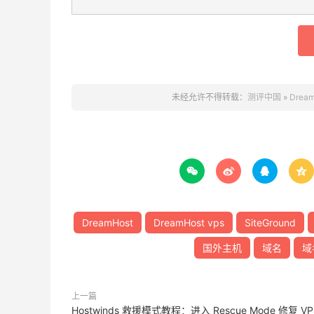
未经允许不得转载：
测评中国
»
Dre




DreamHost
DreamHost vps
SiteGround
国外主机
域名
域
上一篇
Hostwinds 救援模式教程：进入 Rescue Mode 修复 VP