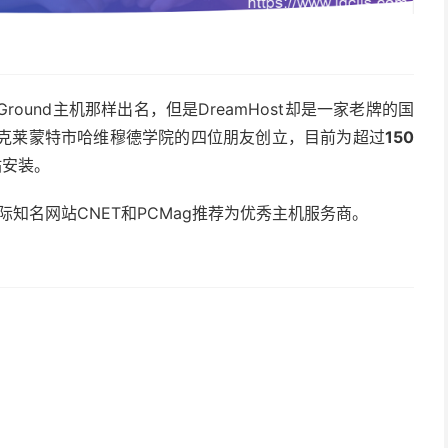
iteGround主机那样出名，但是DreamHost却是一家老牌的国
州克莱蒙特市哈维穆德学院的四位朋友创立，目前为超过
150
站安装。
并被国际知名网站CNET和PCMag推荐为优秀主机服务商。