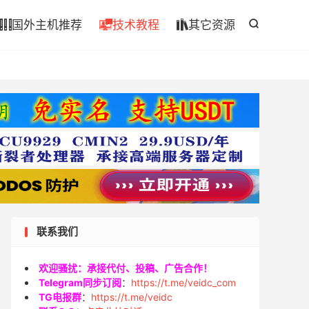

国外主机推荐
技术教程
其它资源




联系我们
欢迎骚扰：承接代付、投稿、广告合作！
Telegram同步订阅
：
https://t.me/veidc_com
TG电报群
：
https://t.me/veidc