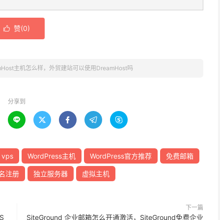
赞(
0
)

amHost主机怎么样，外贸建站可以使用DreamHost吗
分享到





vps
WordPress主机
WordPress官方推荐
免费邮箱
名注册
独立服务器
虚拟主机
下一篇
S
SiteGround 企业邮箱怎么开通激活，SiteGround免费企业