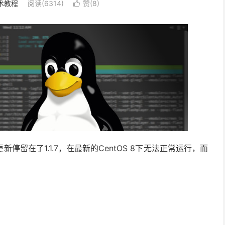
术教程
阅读(6314)
赞(
8
)

留在了1.1.7，在最新的CentOS 8下无法正常运行，而