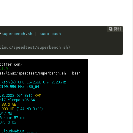
复制
复制
复制
复制




/
superbench
.
sh 
|
linux/speedtest/superbench.sh)