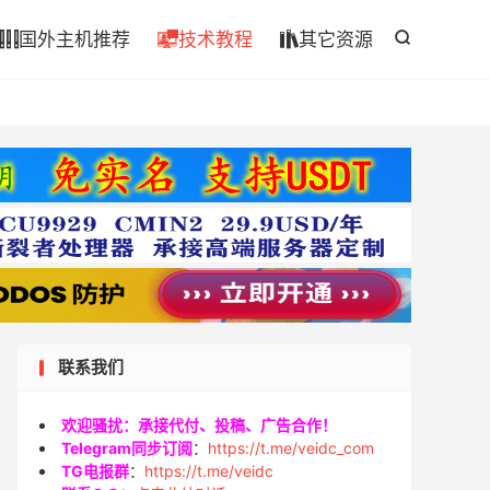

国外主机推荐
技术教程
其它资源




联系我们
欢迎骚扰：承接代付、投稿、广告合作！
Telegram同步订阅
：
https://t.me/veidc_com
TG电报群
：
https://t.me/veidc