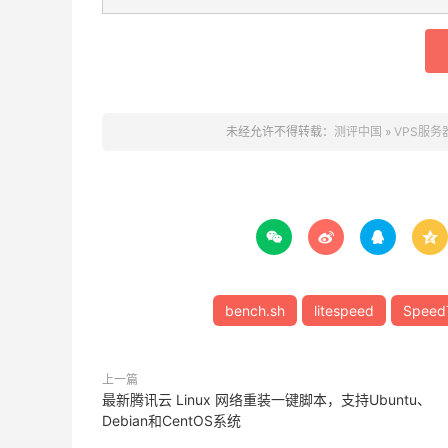
未经允许不得转载：
测评中国
»
VPS服务器




bench.sh
litespeed
Speed
上一篇
最新腾讯云 Linux 网络重装一键脚本，支持Ubuntu、
Debian和CentOS系统