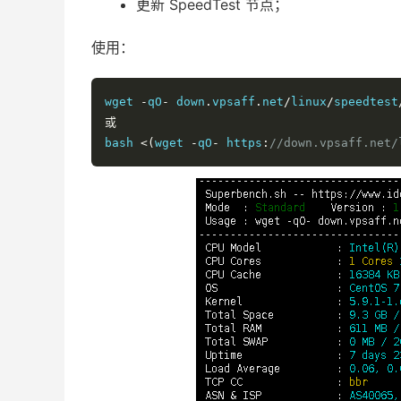
更新 SpeedTest 节点；
使用：
wget 
-
qO
-
 down
.
vpsaff
.
net
/
linux
/
speedtest
或
bash 
<(
wget 
-
qO
-
 https
:
//down.vpsaff.net/