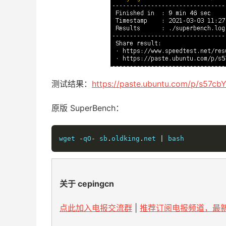
测试结果：
https://paste.ubuntu.com/p/s57cb
原版 SuperBench：
wget 
-
qO
-
 sb
.
oldking
.
net 
|
 bash
关于 cepingcn
点此加入电报交流群
|
推荐订阅电报频道，最新