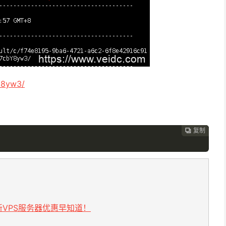
Y8yw3/
复制
复制
复制



VPS服务器优惠早知道！