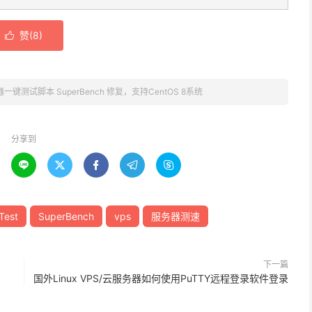
赞(
8
)

一键测试脚本 SuperBench 修复，支持CentOS 8系统
分享到





Test
SuperBench
vps
服务器测速
下一篇
国外Linux VPS/云服务器如何使用PuTTY远程登录软件登录