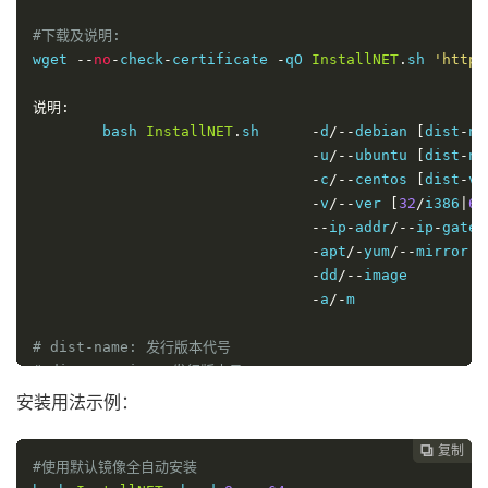
#下载及说明:
wget 
--
no
-
check
-
certificate 
-
qO 
InstallNET
.
sh 
'https
说明:
        bash 
InstallNET
.
sh      
-
d
/--
debian 
[
dist
-
na
-
u
/--
ubuntu 
[
dist
-
na
-
c
/--
centos 
[
dist
-
ve
-
v
/--
ver 
[
32
/
i386
|
64
--
ip
-
addr
/--
ip
-
gate
/
-
apt
/-
yum
/--
mirror

-
dd
/--
image

-
a
/-
m

# dist-name: 发行版本代号
# dist-version: 发行版本号
# -apt/-yum/--mirror : 使用定义镜像
安装用法示例：
# -a/-m : 询问是否能进入VNC自行操作. -a 为不提示(一般用于全
复制
复制
复制



#使用默认镜像全自动安装