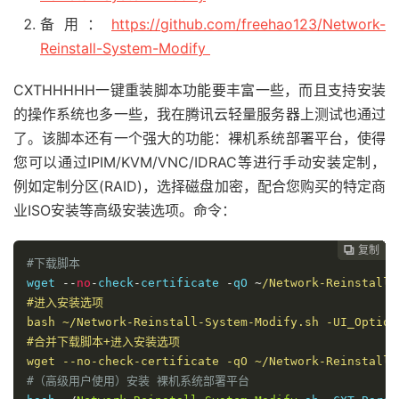
备用：
https://github.com/freehao123/Network-
Reinstall-System-Modify
CXTHHHHH一键重装脚本功能要丰富一些，而且支持安装
的操作系统也多一些，我在腾讯云轻量服务器上测试也通过
了。该脚本还有一个强大的功能：裸机系统部署平台，使得
您可以通过IPIM/KVM/VNC/IDRAC等进行手动安装定制，
例如定制分区(RAID)，选择磁盘加密，配合您购买的特定商
业ISO安装等高级安装选项。命令：
复制
复制
复制
复制
复制
复制
复制
复制
复制
复制










#下载脚本
wget 
--
no
-
check
-
certificate 
-
qO 
~
/Network-Reinstall-
#进入安装选项

bash ~/Network-Reinstall-System-Modify.sh -UI_Options
#合并下载脚本+进入安装选项

wget --no-check-certificate -qO ~/Network-Reinstall-
#（高级用户使用）安装 裸机系统部署平台