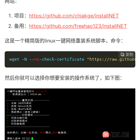
网站：
项目：
https://github.com/chiakge/installNET
备用：
https://github.com/freehao123/installNET
这是一个精简版的linux一键网络重装系统脚本，命令：
复制
复制
复制
复制
复制
复制
复制
复制








wget 
-
N 
--
no
-
check
-
certificate 
"https://raw.githubus
然后你就可以选择你想要安装的操作系统了，如下图：