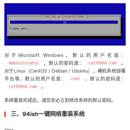
36
)
Microsoft
【
Windows
Server
2008R2
】
37
)
Microsoft
【
Windows
7
Vienna
】
38
)
Microsoft
【
Windows_Server_2003
】
Custom
 DD 
System
：
bash 
Network
-
Reinstall
-
System
-
Mo
====================================================
Enter
 the 
System
Identification
Nnumber
(
for
 example
对于Microsoft Windows。默认的用户名是：
，默认的密码是：
。
Administrator
cxthhhhh.com
对于Linux（CentOS / Debian / Ubuntu），裸机系统部署
平台等，默认的用户名是：
，默认的密码是：
root
。
cxthhhhh.com
系统重装完成后，请您务必立刻修改系统的默认密码。
三、94ish一键网络重装系统