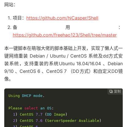
网站：
项目：
https://github.com/hiCasper/Shell
备用：
https://github.com/freehao123/Shell/tree/master
本一键脚本在萌咖大佬的脚本基础上开发，实现了懒人式一
键网络重装 Debian / Ubuntu / CentOS 系统及dd方式安
装系统，支持重装的系统Ubuntu 18.04/16.04 、Debian
9/10 、CentOS 6 、CentOS 7 （DD方式）和自定义DD镜
像。
复制
复制
复制
复制
复制
复制
复制
复制
复制
复制
复制
复制
复制













Using
 DHCP mode
.
Please
select
 an OS
:
1
)
CentOS
7.7
(
DD 
Image
)
2
)
CentOS
7.6
(
ServerSpeeder
Avaliable
)
3
)
CentOS
6