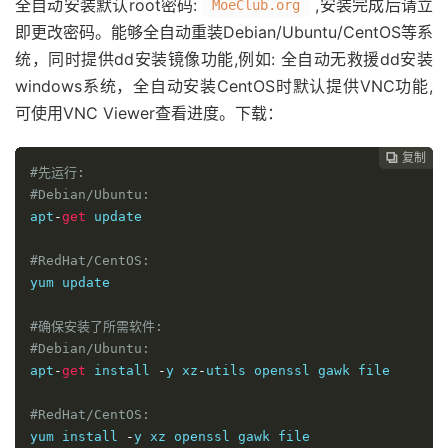
全自动安装默认root密码:
,安装完成后请立
MoeClub.org
即更改密码。能够全自动重装Debian/Ubuntu/CentOS等系
统，同时提供dd安装镜像功能,例如: 全自动无救援dd安装
windows系统，全自动安装CentOS时默认提供VNC功能,
可使用VNC Viewer查看进度。下载：
复制
复制
复制
复制




#先运行:
#Debian/Ubuntu:
apt
-
get
 update

#RedHat/CentOS:
yum update

#确保安装了所需软件:
#Debian/Ubuntu:
apt
-
get
 install 
-
y xz
-
utils openssl gawk file

#RedHat/CentOS:
yum install 
-
y xz openssl gawk file
