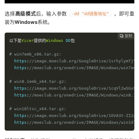
选择
高级模式
后，输入参数
，即可重
-dd "dd镜像地址"
装为
Windows
系统。
复制
复制
复制
复制
复制
复制
复制







以下是
Vicer
提供的
Windows
 DD
包
# win7emb_x86.tar.gz:
  https
:
//image.moeclub.org/GoogleDrive/1srhylymTjYS
  https
:
//moeclub.org/onedrive/IMAGE/Windows/win7emb
# win8.1emb_x64.tar.gz:
  https
:
//image.moeclub.org/GoogleDrive/1cqVl2wSGx92
  https
:
//moeclub.org/onedrive/IMAGE/Windows/win8.1e
# win10ltsc_x64.tar.gz:
  https
:
//image.moeclub.org/GoogleDrive/1OVA3t-ZI2ar
  https
:
//moeclub.org/onedrive/IMAGE/Windows/win10lt