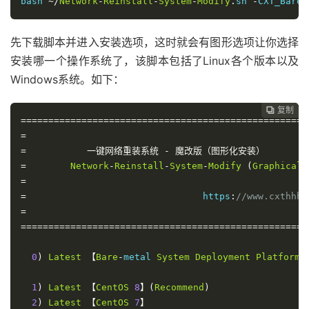
bash 
~/
Network
-
Reinstall
-
System
-
Modify
.
sh 
-
CXT_Bare
-
先下载脚本并进入安装选项，这时就会有图形选项让你选择
安装哪一个操作系统了，该脚本包括了Linux各个版本以及
Windows系统。如下：
复制
复制
复制
复制
复制
复制
复制
复制
复制









====================================================
=
=
一键网络重装系统
-
魔改版（图形化安装）
=
Network
-
Reinstall
-
System
-
Modify
(
Graphical
=
=
                                https
:
//www.cxthhhh
=
====================================================
0
)
Latest
【
Bare
-
metal 
System
Deployment
Platform
】
1
)
Latest
【
CentOS
8
】(
Recommend
)
2
)
Latest
【
CentOS
7
】