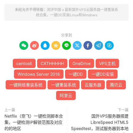
未经允许不得转载：
测评中国
»
最新国外VPS云服务器一键重装系
统合集，一键DD安装Linux和Windows
分享到









centos6
CXTHHHHH
OneDrive
VPS主机
Windows Server 2016
一键DD
一键DD安装
一键网络重装系统
一键重装系统
云服务器
腾讯云
阿里云
上一篇
下一篇
Netflix（奈飞）一键检测脚本合
国外VPS服务器搭建
集，一键检测IP解锁范围及对应
LibreSpeed HTML5
的的地区
Speedtest，测试服务器到本地