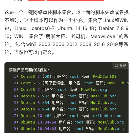
这是一个一键网络重装脚本集合，以上面的脚本失效或者找
不到时，这个脚本可以作为一个补充，集合了Linux和WIN
包，Linux：centos6-7; Ubuntu 14 16 18；Debian 7 8 9
10；WIN：集合了”萌咖大佬、老司机、MeowLove ”的系
统，包含win7 2003 2006 2012 2008 2016 2019等系
统，当然也可以自定义。
复制
复制
复制
复制
复制
复制






请选择您需要的镜像包:
1
)
CentOS
7
(
DD
)
用户名：
root 
密码：
Pwd@CentOS
2
)
CentOS
6
(阿里云镜像)
用户名：
root 
密码：
MoeClub
.
org
3
)
CentOS
6
用户名：
root 
密码：
MoeClub
.
org

4
)
Debian
7
 x32 
用户名：
root 
密码：
MoeClub
.
org

5
)
Debian
8
 x64 
用户名：
root 
密码：
MoeClub
.
org

6
)
Debian
9
 x64 
用户名：
root 
密码：
MoeClub
.
org

7
)
Debian
10
 x64 
用户名：
root 
密码：
cxthhhhh
.
com

8
)
Ubuntu
14.04x64
用户名：
root 
密码：
MoeClub
.
org

9
)
Ubuntu
16.04x64
用户名：
root 
密码：
MoeClub
.
org
