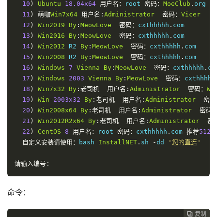
10
)
Ubuntu
18.04x64
用户名：
root 
密码：
MoeClub
.
org

11
)
萌咖
Win7x64
用户名:
Administrator
密码：
Vicer
12
)
Win2019
By
:
MeowLove
密码：
cxthhhhh
.
com

13
)
Win2016
By
:
MeowLove
密码：
cxthhhhh
.
com

14
)
Win2012
 R2 
By
:
MeowLove
密码：
cxthhhhh
.
com

15
)
Win2008
 R2 
By
:
MeowLove
密码：
cxthhhhh
.
com

16
)
Windows
7
Vienna
By
:
MeowLove
密码：
cxthhhhh
.
com
17
)
Windows
2003
Vienna
By
:
MeowLove
密码：
cxthhhhh
18
)
Win7x32
By
:老司机
用户名:
Administrator
密码：
Wi
19
)
Win
-
2003x32
By
:老司机
用户名:
Administrator
密码
20
)
Win2008x64
By
:老司机
用户名:
Administrator
密码
21
)
Win2012R2x64
By
:老司机
用户名:
Administrator
密
22
)
CentOS
8
用户名：
root 
密码：
cxthhhhh
.
com 
推荐
512M
自定义安装请使用：
bash 
InstallNET
.
sh 
-
dd 
'您的直连'
请输入编号:
命令：
复制
复制
复制
复制
复制




