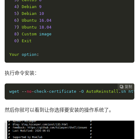
4
)
Debian
9
5
)
Debian
10
6
)
Ubuntu
16.04
7
)
Ubuntu
18.04
8
)
Custom
 image

0
)
Exit
Your
 option
:
执行命令安装：
复制
复制
复制
复制
复制
复制
复制
复制
复制
复制
复制
复制












wget 
--
no
-
check
-
certificate 
-
O 
AutoReinstall
.
sh http
然后你就可以看到让你选择要安装的操作系统了。