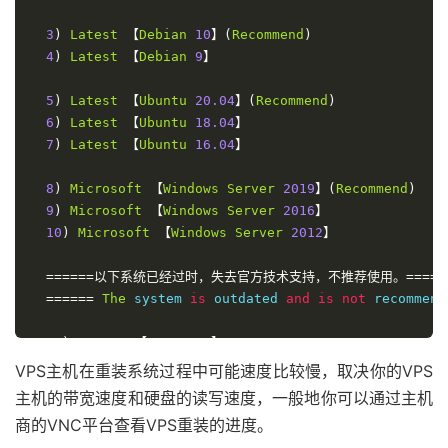
3
)
Latest
【
Debian
10
】(
Recommend
)
4
)
Latest
【
Debian
9
】
5
)
Latest
【
Ubuntu
20.04
】(
Recommend
)
6
)
Latest
【
Ubuntu
18.04
】
7
)
Latest
【
Ubuntu
16.04
】
8
)
Microsoft
【
Windows
Server
2019
】(
Recommend
)
9
)
Microsoft
【
Windows
Server
2016
】
10
)
Microsoft
【
Windows
Server
2012
】
======以下系统已经过时，失去官方技术支持，不推荐使用。=====
======
The
 system 
is
 outdated 
and
is
not
 recommend
31
)
Latest
【
CentOS
6
】
32
)
Latest
【
Debian
8
】
VPS主机在重装系统过程中可能速度比较慢，取决你的VPS
33
)
Latest
【
Debian
7
】
主机的带宽速度和硬盘的读写速度，一般地你可以通过主机
34
)
Latest
【
Ubuntu
14.04
】
商的VNC平台查看VPS重装的进度。
35
)
Microsoft
【
Windows
10
Lite
】