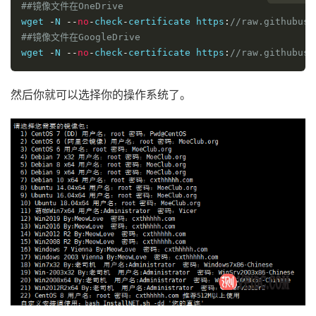
##镜像文件在OneDrive
wget 
-
N 
--
no
-
check
-
certificate https
:
//raw.githubuse
##镜像文件在GoogleDrive
wget 
-
N 
--
no
-
check
-
certificate https
:
//raw.githubuse
然后你就可以选择你的操作系统了。