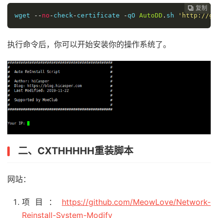
复制
复制
复制
复制
复制
复制
复制
复制
复制
复制
复制











wget 
--
no
-
check
-
certificate 
-
qO 
AutoDD
.
sh 
'http://gi
执行命令后，你可以开始安装你的操作系统了。
二、CXTHHHHH重装脚本
网站：
项目：
https://github.com/MeowLove/Network-
Reinstall-System-Modify