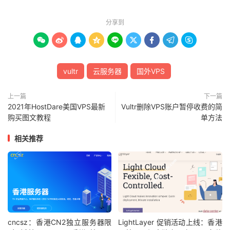
分享到









vultr
云服务器
国外VPS
上一篇
下一篇
2021年HostDare美国VPS最新
Vultr删除VPS账户暂停收费的简
购买图文教程
单方法
相关推荐
cncsz：香港CN2独立服务器限
LightLayer 促销活动上线：香港