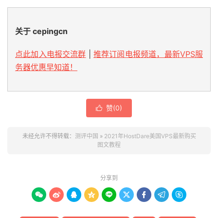
关于 cepingcn
点此加入电报交流群
|
推荐订阅电报频道，最新VPS服
务器优惠早知道！
赞(
0
)

未经允许不得转载：
测评中国
»
2021年HostDare美国VPS最新购买
图文教程
分享到








