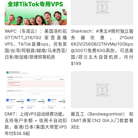
WePC（车库云）：美国洛杉矶
Sharktech：#黑五#限时独立服
GTT/NTT_216/192 家宽直播
务器优惠，2*Gold
VPS，TikTok直播vps，另有英
662V/256GB/2TNVMe/10Gbps
国/台湾/阿联酋/越南/马来西亚/
@300T/免费60G高防，可选美
日本/新加坡/菲律宾等机房
国/荷兰五大自营机房，月付
$199
DMIT：上线VPS自动续费功能，
搬瓦工（BandwagonHost） 和
支持账户余额 + 信用卡自动扣
DMIT商家CN2 GIA入门款套餐
款，香港/日本/美国大带宽VPS
对比
年付$36.9起