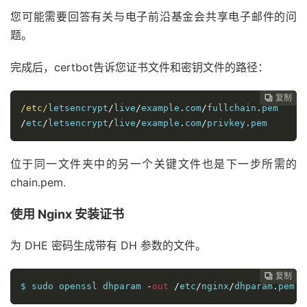
您可能需要回答有关与电子前沿基金会共享电子邮件的问
题。
完成后，certbot告诉您证书文件和密钥文件的路径：
复制
复制
复制
复制
复制
复制
复制
复制
复制
复制
复制
复制
复制
复制
复制
复制
复制
复制
复制
复制




















/etc/
letsencrypt
/
live
/
example
.
com
/
fullchain
.
/
etc
/
letsencrypt
/
live
/
example
.
com
/
privkey
.
pem
位于同一文件夹中的另一个关键文件也是下一步所需的
chain.pem.
使用 Nginx 安装证书
为 DHE 密码生成带有 DH 参数的文件。
复制
复制
复制
复制
复制
复制
复制
复制
复制
复制
复制
复制
复制
复制
复制
复制
复制
复制
复制



















$ sudo openssl dhparam 
-
out
/
etc
/
nginx
/
dhparam
.
pem 
2