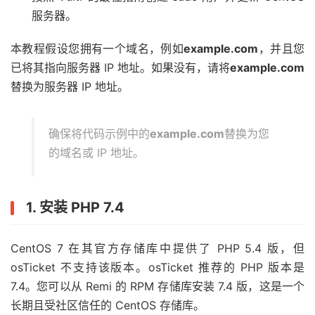
服务器。
本教程假设您拥有一个域名，例如
example.com
，并且您
已将其指向服务器 IP 地址。如果没有，请将
example.com
替换为服务器 IP 地址。
确保将代码示例中的
example.com
替换为您
的域名或 IP 地址。
1. 安装 PHP 7.4
CentOS 7 在其官方存储库中提供了 PHP 5.4 版，但
osTicket 不支持该版本。osTicket 推荐的 PHP 版本是
7.4。您可以从 Remi 的 RPM 存储库安装 7.4 版，这是一个
长期且受社区信任的 CentOS 存储库。