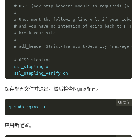
# HSTS (ngx_http_headers_module is required) (6307
#
# Uncomment the following line only if your websit
# and you have no intention of going back to HTTP,
# break your site.
#
# add_header Strict-Transport-Security "max-age=63
# OCSP stapling
  ssl_stapling on
;
  ssl_stapling_verify on
;
# verify chain of trust of OCSP response using Roo
保存配置文件并退出。然后检查Nginx配置。
  ssl_trusted_certificate 
/
etc
/
letsencrypt
/
live
/
exam
复制
复制
复制
复制
复制
复制
复制
复制
复制
复制
复制
复制
复制
复制














$ sudo nginx 
# Use Cloudflare DNS resolver
-
t
  resolver 
1.1
.
1.1
;
应用新配置。