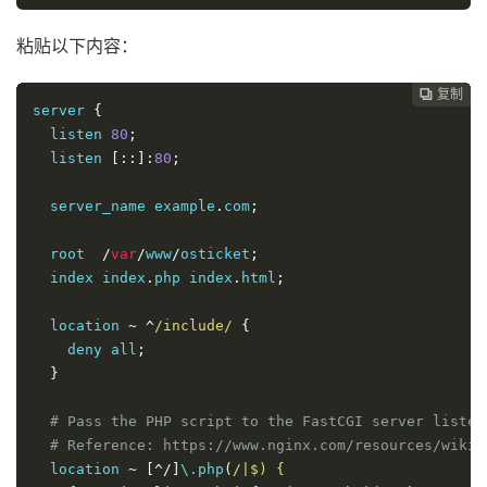
粘贴以下内容：
复制
复制
复制
复制
复制
复制
复制
复制
复制
复制
复制
复制
复制
复制
复制
复制
复制
复制
复制
复制
复制
复制
复制
复制
复制
复制
复制
复制
复制
复制
复制
复制
复制
复制
复制
复制
复制
复制






































server 
{
  listen 
80
;
  listen 
[::]:
80
;
  server_name example
.
com
;
  root  
/
var
/
www
/
osticket
;
  index index
.
php index
.
html
;
  location 
~
^
/include/
{
    deny all
;
}
# Pass the PHP script to the FastCGI server listen
# Reference: https://www.nginx.com/resources/wiki/
  location 
~
[^/]
\.php
(
/|$) {
