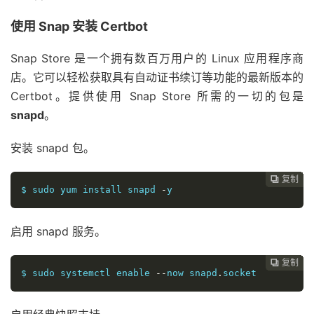
使用 Snap 安装 Certbot
Snap Store 是一个拥有数百万用户的 Linux 应用程序商
店。它可以轻松获取具有自动证书续订等功能的最新版本的
Certbot。提供使用 Snap Store 所需的一切的包是
snapd
。
安装 snapd 包。
复制
复制
复制
复制
复制
复制
复制
复制
复制
复制
复制
复制
复制
复制
复制
复制
复制
复制
复制
复制
复制
复制
复制
复制
复制
复制
复制
复制
复制
复制
复制
复制
复制

































$ sudo yum install snapd 
-
y
启用 snapd 服务。
复制
复制
复制
复制
复制
复制
复制
复制
复制
复制
复制
复制
复制
复制
复制
复制
复制
复制
复制
复制
复制
复制
复制
复制
复制
复制
复制
复制
复制
复制
复制
复制
































$ sudo systemctl enable 
--
now snapd
.
socket