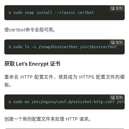
复制
复制
复制
复制
复制
复制
复制
复制
复制
复制
复制
复制
复制
复制
复制
复制
复制
复制
复制
复制
复制
复制
复制
复制
复制
复制
复制
复制




























$ sudo snap install 
--
classic certbot
使certbot命令全局可用。
复制
复制
复制
复制
复制
复制
复制
复制
复制
复制
复制
复制
复制
复制
复制
复制
复制
复制
复制
复制
复制
复制
复制
复制
复制
复制
复制



























$ sudo ln 
-
s 
/
snap
/
bin
/
certbot 
/
usr
/
bin
/
certbot
获取 Let’s Encrypt 证书
重命名 HTTP 配置文件，使其成为 HTTPS 配置文件的模
板。
复制
复制
复制
复制
复制
复制
复制
复制
复制
复制
复制
复制
复制
复制
复制
复制
复制
复制
复制
复制
复制
复制
复制
复制
复制
复制


























$ sudo mv 
/
etc
/
nginx
/
conf
.
d
/
osticket
-
http
.
conf 
/
etc
/
创建一个新的配置文件来处理 HTTP 请求。