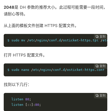
2048
是 DH 参数的推荐大小。此过程可能需要一段时间，
请耐心等待。
从上面的模板文件创建 HTTPS 配置文件。
复制
复制
复制
复制
复制
复制
复制
复制
复制
复制
复制
复制
复制
复制
复制
复制
复制
复制


















$ sudo mv 
/
etc
/
nginx
/
conf
.
d
/
osticket
-
https
.
tpl 
/
etc
/
打开 HTTPS 配置文件。
复制
复制
复制
复制
复制
复制
复制
复制
复制
复制
复制
复制
复制
复制
复制
复制
复制

















$ sudo nano 
/
etc
/
nginx
/
conf
.
d
/
osticket
-
https
.
conf
找到以下几行：
复制
复制
复制
复制
复制
复制
复制
复制
复制
复制
复制
复制
复制
复制
复制
复制
















  listen 
80
;
  listen 
[::]:
80
;