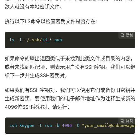
数人就没有本地密钥文件。
执行以下LS命令以检查密钥文件是否存在：
复制
复制
复制
复制
复制
复制
复制
复制
复制
复制
复制
复制
复制
复制
复制
复制
复制
复制


















ls 
-
l 
~
/.ssh/
id_
*.
pub
如果命令的输出返回类似于未找到此类文件或目录的内容，
或者未找到匹配项，则表示用户没有SSH密钥。我们可以继
续下一步并生成SSH密钥对。
如果我们有SSH密钥对，我们可以使用它们或备份旧密钥并
生成新密钥。要使用我们的电子邮件地址作为注释生成新的
4096位SSH密钥对，请运行：
复制
复制
复制
复制
复制
复制
复制
复制
复制
复制
复制
复制
复制
复制
复制
复制
复制

















ssh
-
keygen 
-
t rsa 
-
b 
4096
-
C 
"your_email@cnbanwagong