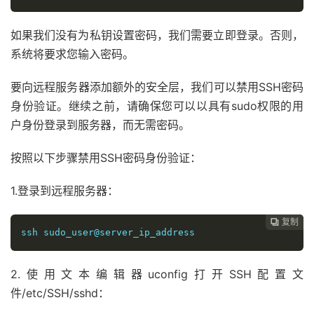
如果我们没有为私钥设置密码，我们需要立即登录。否则，
系统将要求您输入密码。
要向远程服务器添加额外的安全层，我们可以禁用SSH密码
身份验证。继续之前，请确保您可以以具有sudo权限的用
户身份登录到服务器，而无需密码。
按照以下步骤禁用SSH密码身份验证：
1.登录到远程服务器：
复制
复制
复制
复制
复制
复制
复制







ssh sudo_user@server_ip_address
2.使用文本编辑器uconfig打开SSH配置文
件/etc/SSH/sshd：