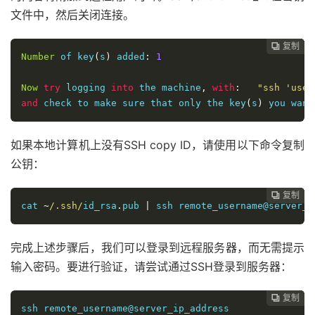
文件中，然后关闭连接。
复制
复制
复制
复制
复制
复制
复制
复制
复制
复制










Number
 of key
(
s
)
 added
:
1
Now
try
 logging 
into
 the machine
,
with
:
"ssh 'user
and
 check to make sure that only the key
(
s
)
 you want
如果本地计算机上没有SSH copy ID，请使用以下命令复制
公钥：
复制
复制
复制
复制
复制
复制
复制
复制
复制









cat 
~
/.ssh/
id_rsa
.
pub 
|
 ssh remote_username@server_i
完成上述步骤后，我们可以登录到远程服务器，而无需提示
输入密码。要进行验证，请尝试通过SSH登录到服务器：
复制
复制
复制
复制
复制
复制
复制
复制








ssh remote_username@server_ip_address