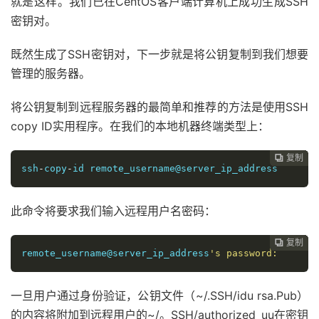
就是这样。我们已在CentOS客户端计算机上成功生成SSH
密钥对。
既然生成了SSH密钥对，下一步就是将公钥复制到我们想要
管理的服务器。
将公钥复制到远程服务器的最简单和推荐的方法是使用SSH
copy ID实用程序。在我们的本地机器终端类型上：
复制
复制
复制
复制
复制
复制
复制
复制
复制
复制
复制
复制












ssh
-
copy
-
id remote_username@server_ip_address
此命令将要求我们输入远程用户名密码：
复制
复制
复制
复制
复制
复制
复制
复制
复制
复制
复制











remote_username@server_ip_address
's password:
一旦用户通过身份验证，公钥文件（~/.SSH/idu rsa.Pub）
的内容将附加到远程用户的~/。SSH/authorized_uu在密钥