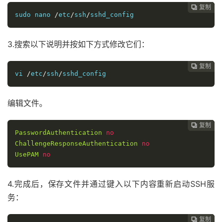
复制
复制
复制
复制
复制
复制






sudo nano 
/
etc
/
ssh
/
sshd_config
3.搜索以下说明并按如下方式修改它们：
复制
复制
复制
复制
复制





vi 
/
etc
/
ssh
/
sshd_config
编辑文件。
复制
复制
复制
复制




PasswordAuthentication
no
ChallengeResponseAuthentication
no
UsePAM
no
4.完成后，保存文件并通过键入以下内容重新启动SSH服
务：
复制
复制
复制


