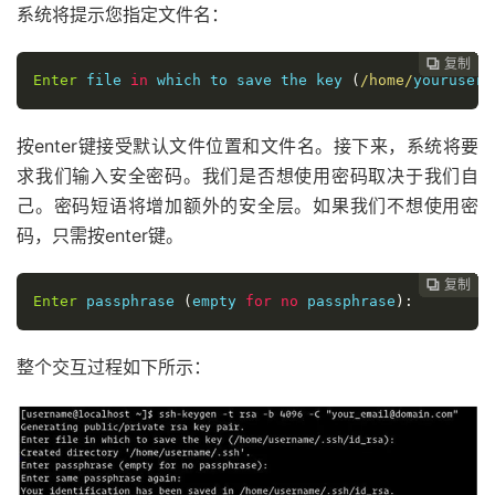
系统将提示您指定文件名：
复制
复制
复制
复制
复制
复制
复制
复制
复制
复制
复制
复制
复制
复制
复制
复制
















Enter
 file 
in
 which to save the key 
(
/home/
yourusern
按enter键接受默认文件位置和文件名。接下来，系统将要
求我们输入安全密码。我们是否想使用密码取决于我们自
己。密码短语将增加额外的安全层。如果我们不想使用密
码，只需按enter键。
复制
复制
复制
复制
复制
复制
复制
复制
复制
复制
复制
复制
复制
复制
复制















Enter
 passphrase 
(
empty 
for
no
 passphrase
):
整个交互过程如下所示：