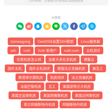
SSH密钥，以使用SSH密钥实现远程登录
分享到









banwagong
CentOS8设置SSH密钥
Linux服务器
ssh
vultr
Vultr 新用户
vultr.com
主机测评
伦敦机房怎么样
加拿大多伦多机房
博鳌云
国外主机
国外主机测评
德国法兰克福机房
搬瓦工
斯德哥尔摩机房
机房测评
法兰克福机房
法国巴黎机房
瓦工
美国亚特兰大机房
美国芝加哥机房
美国西雅图机房
美国迈阿密机房
荷兰阿姆斯特丹机房
阿姆斯特丹机房