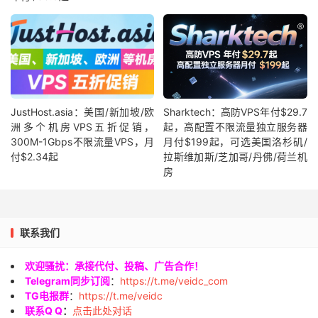
JustHost.asia：美国/新加坡/欧
Sharktech：高防VPS年付$29.7
洲多个机房VPS五折促销，
起，高配置不限流量独立服务器
300M-1Gbps不限流量VPS，月
月付$199起，可选美国洛杉矶/
付$2.34起
拉斯维加斯/芝加哥/丹佛/荷兰机
房
联系我们
欢迎骚扰：承接代付、投稿、广告合作！
Telegram同步订阅
：
https://t.me/veidc_com
TG电报群
：
https://t.me/veidc
联系Q Q
：
点击此处对话