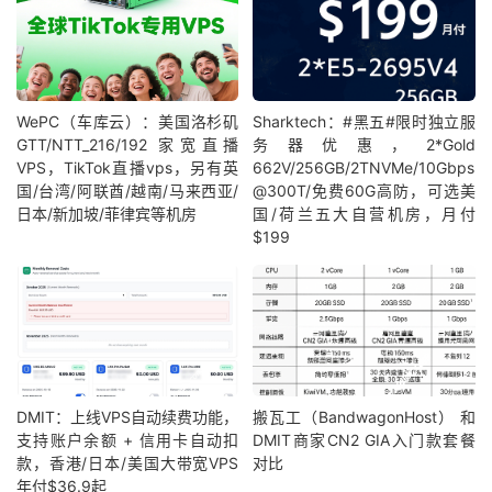
WePC（车库云）：美国洛杉矶
Sharktech：#黑五#限时独立服
GTT/NTT_216/192 家宽直播
务器优惠，2*Gold
VPS，TikTok直播vps，另有英
662V/256GB/2TNVMe/10Gbps
国/台湾/阿联酋/越南/马来西亚/
@300T/免费60G高防，可选美
日本/新加坡/菲律宾等机房
国/荷兰五大自营机房，月付
$199
DMIT：上线VPS自动续费功能，
搬瓦工（BandwagonHost） 和
支持账户余额 + 信用卡自动扣
DMIT商家CN2 GIA入门款套餐
款，香港/日本/美国大带宽VPS
对比
年付$36.9起