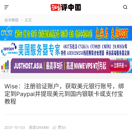


技术教程
正文

Wise：注册验证账户，获取美元银行账号，绑
定到Paypal并提现美元到国内银联卡或支付宝
教程
2021-10-03
阅读(26488)
赞(
0
)
