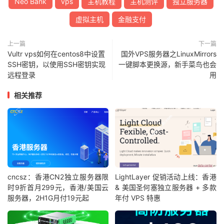
Neo Bank
vps
主机教程
主机测评
独立服务器
虚拟主机
金融支付
上一篇
下一篇
Vultr vps如何在centos8中设置
国外VPS服务器之LinuxMirrors
SSH密钥，以使用SSH密钥实现
一键脚本更换源，新手菜鸟也会
远程登录
用
相关推荐
cncsz：香港CN2独立服务器限
LightLayer 促销活动上线：香港
时9折首月299元，香港/美国云
& 美国圣何塞独立服务器 + 多款
服务器，2H1G月付19元起
年付 VPS 特惠