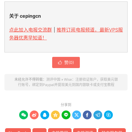
关于 cepingcn
点此加入电报交流群
|
推荐订阅电报频道，最新VPS服
务器优惠早知道！
赞(
0
)

未经允许不得转载：
测评中国
»
Wise：注册验证账户，获取美元银
行账号，绑定到Paypal并提现美元到国内银联卡或支付宝教程
分享到








