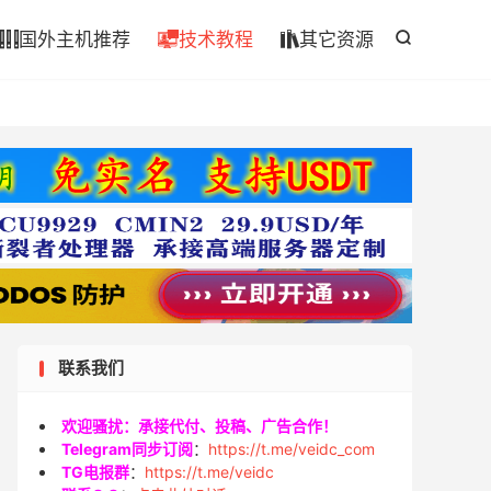

国外主机推荐
技术教程
其它资源




联系我们
欢迎骚扰：承接代付、投稿、广告合作！
Telegram同步订阅
：
https://t.me/veidc_com
TG电报群
：
https://t.me/veidc