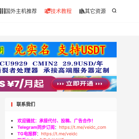

国外主机推荐
技术教程
其它资源




联系我们
欢迎骚扰：承接代付、投稿、广告合作！
Telegram同步订阅
：
https://t.me/veidc_com
TG电报群
：
https://t.me/veidc