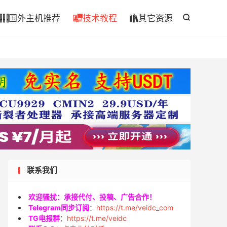

国外主机推荐
技术教程
其它资源




联系我们
欢迎骚扰：承接代付、投稿、广告合作！
Telegram同步订阅
：
https://t.me/veidc_com
TG电报群
：
https://t.me/veidc