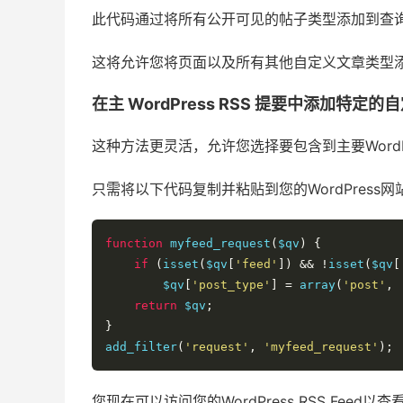
此代码通过将所有公开可见的帖子类型添加到查询中来简
这将允许您将页面以及所有其他自定义文章类型添加到您的
在主 WordPress RSS 提要中添加特定
这种方法更灵活，允许您选择要包含到主要WordPre
只需将以下代码复制并粘贴到您的WordPress
function
 myfeed_request
(
$qv
)
{
if
(
isset
(
$qv
[
'feed'
])
&&
!
isset
(
$qv
[
        $qv
[
'post_type'
]
=
 array
(
'post'
,
return
 $qv
;
}
add_filter
(
'request'
,
'myfeed_request'
);
您现在可以访问您的WordPress RSS Feed