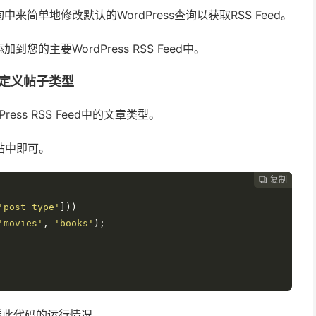
单地修改默认的WordPress查询以获取RSS Feed。
主要WordPress RSS Feed中。
的自定义帖子类型
ss RSS Feed中的文章类型。
网站中即可。
复制
复制
复制



'post_type'
]))
'movies'
,
'books'
);
以查看此代码的运行情况。