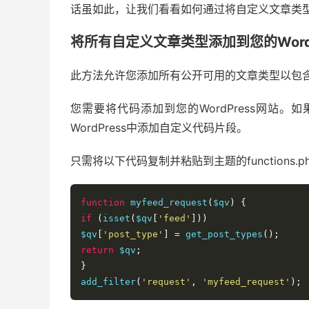
话虽如此，让我们看看如何通过将自定义文章类型添加到
将所有自定义文章类型添加到您的WordPr
此方法允许您添加所有公开可用的文章类型以包含在您的
您需要将代码添加到您的WordPress网站
WordPress中添加自定义代码片段。
只需将以下代码复制并粘贴到主题的functions
function
 myfeed_request
(
$qv
)
{
if
(
isset
(
$qv
[
'feed'
]))
$qv
[
'post_type'
]
=
 get_post_types
();
return
 $qv
;
}
add_filter
(
'request'
,
'myfeed_request'
);