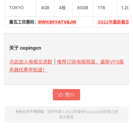
TOKYO
4GB
4核
80GB
1TB
1.2Gb
搬瓦工优惠码：
BWH3HYATVBJW
2022年最新搬瓦
关于 cepingcn
点此加入电报交流群
|
推荐订阅电报频道，最新VPS服
务器优惠早知道！
赞(
1
)

未经允许不得转载：
测评中国
»
2022年最新Payoneer派安盈注册
图文教程