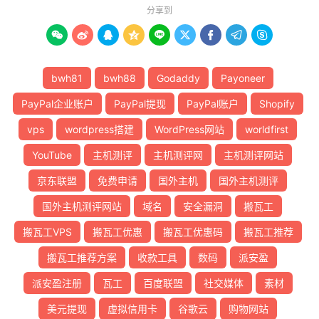
分享到









bwh81
bwh88
Godaddy
Payoneer
PayPal企业账户
PayPal提现
PayPal账户
Shopify
vps
wordpress搭建
WordPress网站
worldfirst
YouTube
主机测评
主机测评网
主机测评网站
京东联盟
免费申请
国外主机
国外主机测评
国外主机测评网站
域名
安全漏洞
搬瓦工
搬瓦工VPS
搬瓦工优惠
搬瓦工优惠码
搬瓦工推荐
搬瓦工推荐方案
收款工具
数码
派安盈
派安盈注册
瓦工
百度联盟
社交媒体
素材
美元提现
虚拟信用卡
谷歌云
购物网站