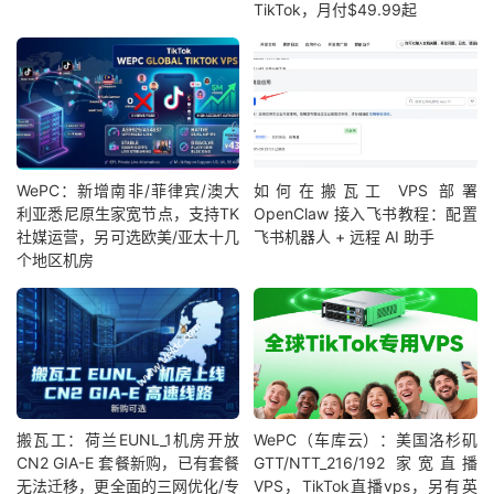
TikTok，月付$49.99起
WePC：新增南非/菲律宾/澳大
如何在搬瓦工 VPS 部署
利亚悉尼原生家宽节点，支持TK
OpenClaw 接入飞书教程：配置
社媒运营，另可选欧美/亚太十几
飞书机器人 + 远程 AI 助手
个地区机房
搬瓦工：荷兰EUNL_1机房开放
WePC（车库云）：美国洛杉矶
CN2 GIA-E 套餐新购，已有套餐
GTT/NTT_216/192 家宽直播
无法迁移，更全面的三网优化/专
VPS，TikTok直播vps，另有英