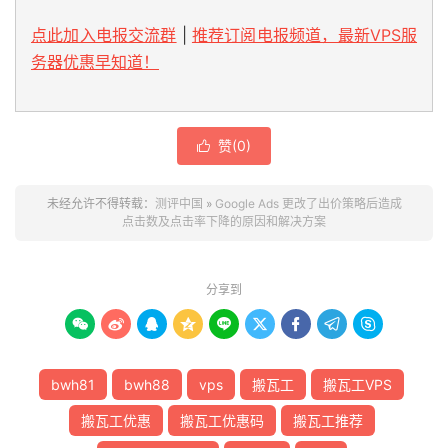
点此加入电报交流群
|
推荐订阅电报频道，最新VPS服
务器优惠早知道！
赞(
0
)

未经允许不得转载：
测评中国
»
Google Ads 更改了出价策略后造成
点击数及点击率下降的原因和解决方案
分享到









bwh81
bwh88
vps
搬瓦工
搬瓦工VPS
搬瓦工优惠
搬瓦工优惠码
搬瓦工推荐