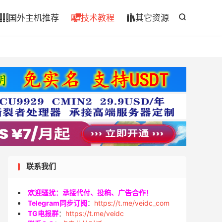

国外主机推荐
技术教程
其它资源




联系我们
欢迎骚扰：承接代付、投稿、广告合作！
Telegram同步订阅
：
https://t.me/veidc_com
TG电报群
：
https://t.me/veidc