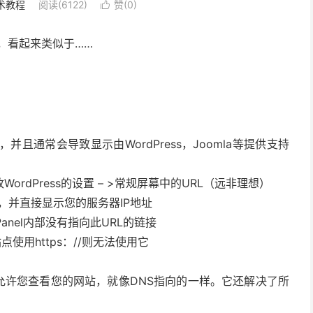
术教程
阅读(6122)
赞(
0
)

L”，看起来类似于……
作，并且通常会导致显示由WordPress，Joomla等提供支持
WordPress的设置 – >常规屏幕中的URL（远非理想）
，并直接显示您的服务器IP地址
nel内部没有指向此URL的链接
使用https：//则无法使用它
，它允许您查看您的网站，就像DNS指向的一样。它还解决了所