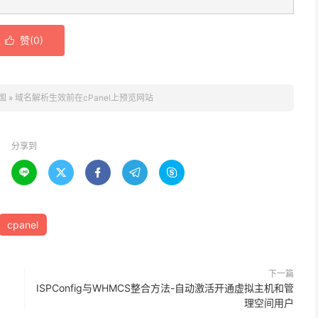
赞(
0
)

国
»
域名解析生效前在cPanel上预览网站
分享到





cpanel
下一篇
ISPConfig与WHMCS整合方法-自动激活开通虚拟主机和管
理空间用户