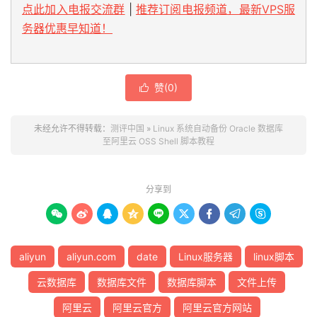
点此加入电报交流群
|
推荐订阅电报频道，最新VPS服
务器优惠早知道！
赞(
0
)

未经允许不得转载：
测评中国
»
Linux 系统自动备份 Oracle 数据库
至阿里云 OSS Shell 脚本教程
分享到









aliyun
aliyun.com
date
Linux服务器
linux脚本
云数据库
数据库文件
数据库脚本
文件上传
阿里云
阿里云官方
阿里云官方网站