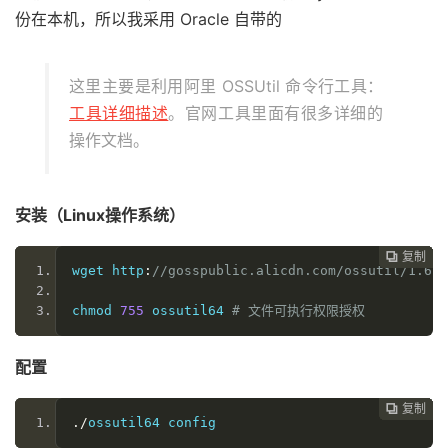
份在本机，所以我采用 Oracle 自带的
这里主要是利用阿里 OSSUtil 命令行工具：
工具详细描述
。官网工具里面有很多详细的
操作文档。
安装（Linux操作系统）
复制
复制
复制
复制
复制
复制
复制
复制
复制
复制










wget http
:
//gosspublic.alicdn.com/ossutil/1.6
chmod 
755
 ossutil64 
# 文件可执行权限授权
配置
复制
复制
复制
复制
复制
复制
复制
复制
复制









./
ossutil64 config