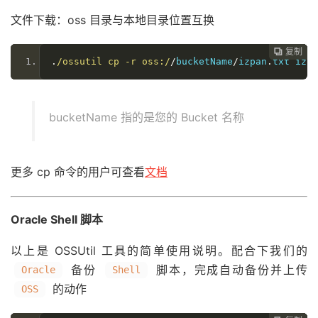
文件下载：oss 目录与本地目录位置互换
复制
复制
复制
复制
复制





.
/ossutil cp -r oss:/
/
bucketName
/
izpan
.
txt izpa
bucketName 指的是您的 Bucket 名称
更多 cp 命令的用户可查看
文档
Oracle Shell 脚本
以上是 OSSUtil 工具的简单使用说明。配合下我们的
备份
脚本，完成自动备份并上传
Oracle
Shell
的动作
OSS