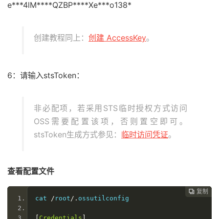
e***4lM****QZBP****Xe***o138*
创建教程同上：
创建 AccessKey
。
6：请输入stsToken：
非必配项，若采用STS临时授权方式访问
OSS需要配置该项，否则置空即可。
stsToken生成方式参见：
临时访问凭证
。
查看配置文件
复制
复制
复制
复制
复制
复制
复制
复制








cat 
/
root
/.
ossutilconfig
[
Credentials
]