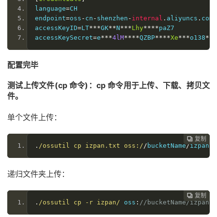
language
=
CH
endpoint
=
oss
-
cn
-
shenzhen
-
internal
.
aliyuncs
.
com
accessKeyID
=
LT
***
GK
**
N
***
Lhy
****
paZ7
accessKeySecret
=
e
***
4lM
****
QZBP
****
Xe
***
o138
*
配置完毕
测试上传文件(cp 命令)：cp 命令用于上传、下载、拷贝文
件。
单个文件上传：
复制
复制
复制
复制
复制
复制
复制







.
/ossutil cp izpan.txt oss:/
/
bucketName
/
izpan
.
t
递归文件夹上传：
复制
复制
复制
复制
复制
复制






.
/ossutil cp -r izpan/
 oss
:
//bucketName/izpan