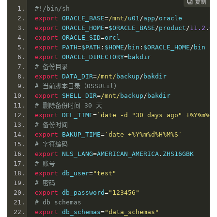
复制
复制
复制
复制




#!/bin/sh
export
 ORACLE_BASE
=
/mnt/
u01
/
app
/
oracle
export
 ORACLE_HOME
=
$ORACLE_BASE
/
product
/
11.2
.
0
/
export
 ORACLE_SID
=
orcl
export
 PATH
=
$PATH
:
$HOME
/
bin
:
$ORACLE_HOME
/
bin
export
 ORACLE_DIRECTORY
=
bakdir
# 备份目录
export
 DATA_DIR
=
/mnt/
backup
/
bakdir
# 当前脚本目录（OSSUtil）
export
 SHELL_DIR
=
/mnt/
backup
/
bakdir
# 删除备份时间 30 天
export
 DEL_TIME
=
`date -d "30 days ago" +%Y%m%d`
# 备份时间
export
 BAKUP_TIME
=
`date +%Y%m%d%H%M%S`
# 字符编码
export
 NLS_LANG
=
AMERICAN_AMERICA
.
ZHS16GBK
# 账号
export
 db_user
=
"test"
# 密码
export
 db_password
=
"123456"
# db schemas
export
 db_schemas
=
"data_schemas"