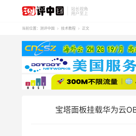
站长视角
用户至上
当前位置：
测评中国
技术教程
正文


宝塔面板挂载华为云O