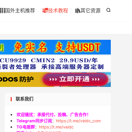

国外主机推荐
技术教程
其它资源




联系我们
欢迎骚扰：承接代付、投稿、广告合作！
Telegram同步订阅
：
https://t.me/veidc_com
TG电报群
：
https://t.me/veidc