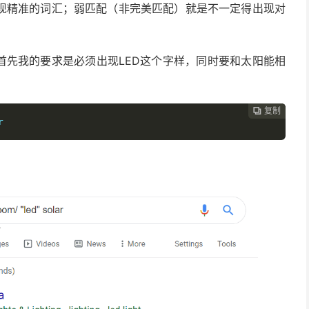
现精准的词汇；弱匹配（非完美匹配）就是不一定得出现对
首先我的要求是必须出现LED这个字样，同时要和太阳能相
复制
复制
复制
复制
复制
复制






r