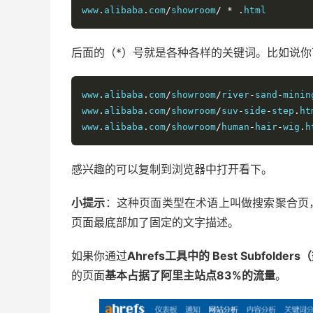
www
.
alibaba
.
com
/
showroom
/
*
.
html
后面的（*）号就是各种各样的关键词。比如说你
www
.
alibaba
.
com
/
showroom
/
river
-
sand
-
minin
www
.
alibaba
.
com
/
showroom
/
suv
-
side
-
step
.
ht
www
.
alibaba
.
com
/
showroom
/
human
-
hair
-
wig
.
h
感兴趣的可以复制到浏览器中打开看下。
小提示
：这种页面类型在术语上叫做搜索聚合页
页面最底部加了固定的文字描述。
如果你通过
Ahrefs工具中的 Best Subfold
的页面
基本占据了阿里主站点83%的流量
。