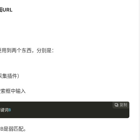
面URL
要用到两个东西，分别是：
e采集插件）
搜索框中输入
复制
复制
复制
复制
复制
复制
复制







关键词
B
B是弱匹配。