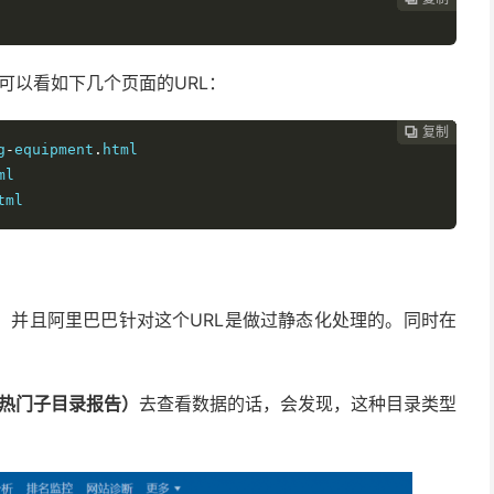
可以看如下几个页面的URL：
复制
复制
复制
复制
复制
复制
复制
复制








g
-
equipment
.
html

ml

tml
，并且阿里巴巴针对这个URL是做过静态化处理的。同时在
ers（热门子目录报告）
去查看数据的话，会发现，这种目录类型