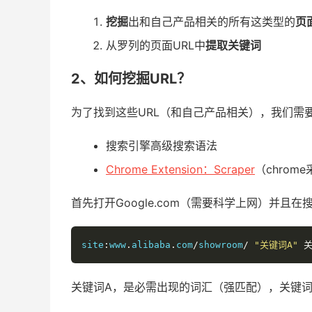
挖掘
出和自己产品相关的所有这类型的
页
从罗列的页面URL中
提取关键词
2、如何挖掘URL？
为了找到这些URL（和自己产品相关），我们需
搜索引擎高级搜索语法
Chrome Extension：Scraper
（chrom
首先打开Google.com（需要科学上网）并且在
site
:
www
.
alibaba
.
com
/
showroom
/
"关键词A"
关键词A，是必需出现的词汇（强匹配），关键词