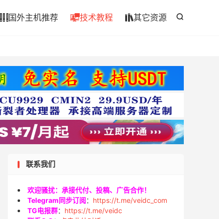

国外主机推荐
技术教程
其它资源




联系我们
欢迎骚扰：承接代付、投稿、广告合作！
Telegram同步订阅
：
https://t.me/veidc_com
TG电报群
：
https://t.me/veidc