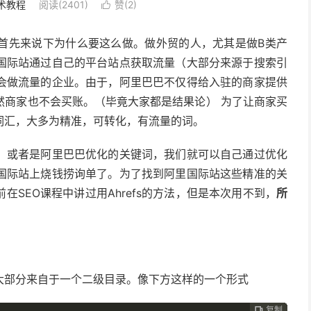
术教程
阅读(2401)
赞(
2
)

首先来说下为什么要这么做。做外贸的人，尤其是做B类产
国际站通过自己的平台站点获取流量（大部分来源于搜索引
会做流量的企业。由于，阿里巴巴不仅得给入驻的商家提供
然商家也不会买账。（毕竟大家都是结果论） 为了让商家买
词汇，大多为精准，可转化，有流量的词。
，或者是阿里巴巴优化的关键词，我们就可以自己通过优化
国际站上烧钱捞询单了。为了找到阿里国际站这些精准的关
SEO课程中讲过用Ahrefs的方法，但是本次用不到，
所
）
大部分来自于一个二级目录。像下方这样的一个形式
复制
复制
复制
复制
复制
复制
复制
复制
复制








