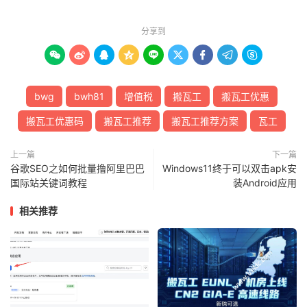
分享到









bwg
bwh81
增值税
搬瓦工
搬瓦工优惠
搬瓦工优惠码
搬瓦工推荐
搬瓦工推荐方案
瓦工
上一篇
下一篇
谷歌SEO之如何批量撸阿里巴巴
Windows11终于可以双击apk安
国际站关键词教程
装Android应用
相关推荐