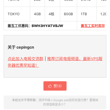
TOKYO
4GB
4核
80GB
1TB
1.2Gb
搬瓦工优惠码：
BWH3HYATVBJW
搬瓦工实时库存
关于 cepingcn
点此加入电报交流群
|
推荐订阅电报频道，最新VPS服
务器优惠早知道！
赞(
3
)

未经允许不得转载：
测评中国
»
Google ads如何充值付费？要缴纳
的增值税是多少？